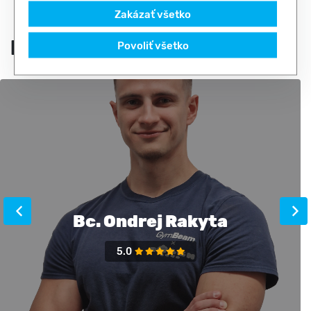
Zakázať všetko
Naši tréneri
Povoliť všetko
Bc. Ondrej Rakyta
5.0