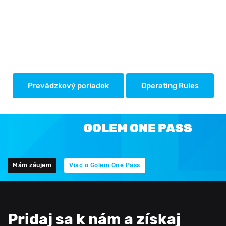
Prevádzkový poriadok
Operating Rules
GOLEM ONE PASS
Mám záujem
Viac o Golem One Pass
Pridaj sa k nám a získaj