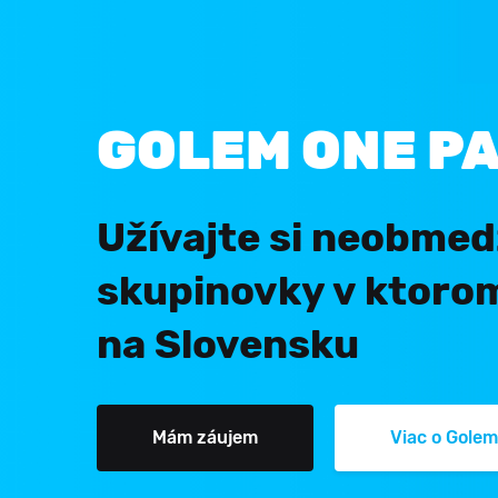
GOLEM ONE P
Užívajte si neobmedz
skupinovky v ktoro
na Slovensku
Mám záujem
Viac o Gole