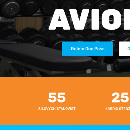
AVIO
Golem One Pass
G
55
25
SILOVÝCH STANOVÍŠŤ
KARDIO STRO