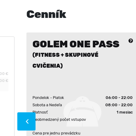
Cenník
GOLEM ONE PASS
(FITNESS + SKUPINOVÉ
CVIČENIA)
.00 €
.00 €
Pondelok - Piatok
06:00 - 22:00
Sobota a Nedeľa
08:00 - 22:00
Platnosť
1 mesiac
Neobmedzený počet vstupov
Cena pre jednu prevádzku