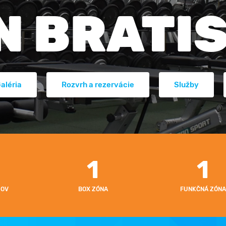
Kariéra
AQUA Aerobic
Core&ABS
N BRATI
aléria
Rozvrh a rezervácie
Služby
1
1
JOV
BOX ZÓNA
FUNKČNÁ ZÓNA