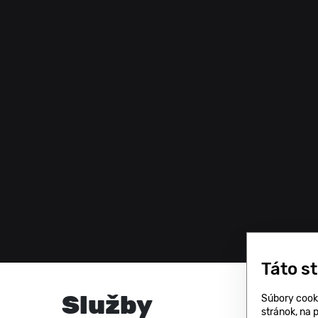
Táto s
Služby
Súbory cook
stránok, na 