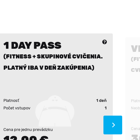
1 DAY PASS
V
(FITNESS + SKUPINOVÉ CVIČENIA.
(F
PLATNÝ IBA V DEŇ ZAKÚPENIA)
CV
Platnosť
1 deň
Plat
Počet vstupov
1
Neob
Cena
Cena pre jednu prevádzku
3
12.00 €