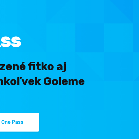
ASS
ené fitko aj
mkoľvek Goleme
m One Pass