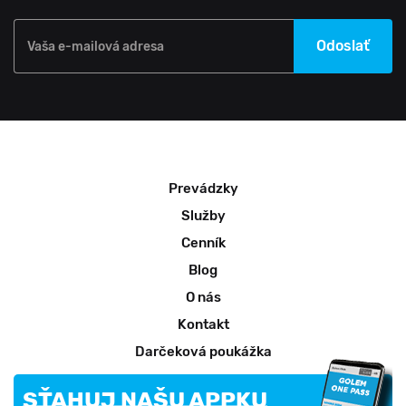
Odoslať
Vaša e-mailová adresa
Prevádzky
Služby
Cenník
Blog
O nás
Kontakt
Darčeková poukážka
SŤAHUJ NAŠU APPKU