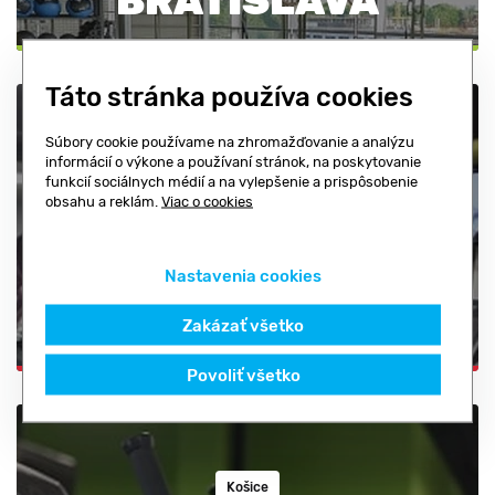
BRATISLAVA
Táto stránka používa cookies
Súbory cookie používame na zhromažďovanie a analýzu
informácií o výkone a používaní stránok, na poskytovanie
Žilina
funkcií sociálnych médií a na vylepšenie a prispôsobenie
obsahu a reklám.
Viac o cookies
FITNESS CENTRUM
ŽILINA AUPARK
Nastavenia cookies
Zakázať všetko
Povoliť všetko
Košice