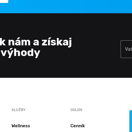
 k nám a získaj
e výhody
Va
SLUŽBY
GOLEM
Wellness
Cenník