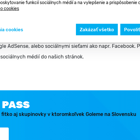
poskytovanie funkcií sociálnych médií a na vylepšenie a prispôsobenie
– slúžia na optimalizáciu zobrazovanej reklamy vzhľadom na
 o cookies
nosť marketingovej komunikácie zadávateľov. Vďaka nim sa
ovať reklama z oblasti, o ktorú nemáte záujem.
ia cookies
Zakázať všetko
Povoli
– vytvárajú a využívajú tretími stranami, napríklad poskytova
gle AdSense, alebo sociálnymi sieťami ako napr. Facebook. 
sociálnych médií do našich stránok.
 PASS
 fitko aj skupinovky v ktoromkoľvek Goleme na Slovensku