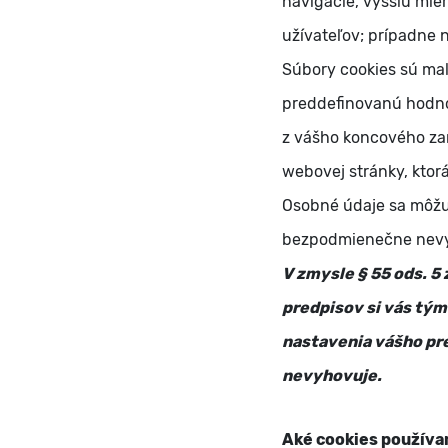
navigácie, vyššiu mier
užívateľov; prípadne 
Súbory cookies sú mal
preddefinovanú hodnot
z vášho koncového zar
webovej stránky, ktor
Osobné údaje sa môžu u
bezpodmienečne nevyh
V zmysle § 55 ods. 5
predpisov si vás tý
nastavenia vášho pre
nevyhovuje.
Aké cookies použív