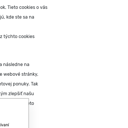
. Tieto cookies o vás
jú, kde ste sa na
z týchto cookies
 a následne na
te webové stránky,
etovej ponuky. Tak
ým zlepšiť našu
arakter.Ak tieto
ívaní