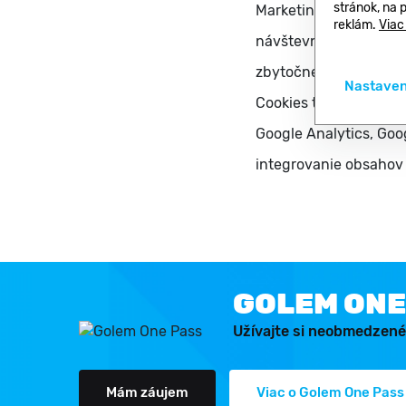
stránok, na 
Marketingové cookies 
reklám.
Viac
návštevníka a efektív
zbytočne často zobraz
Nastaven
Cookies tretích strán 
Google Analytics, Goo
integrovanie obsahov 
GOLEM ONE
Užívajte si neobmedzené
Mám záujem
Viac o Golem One Pass