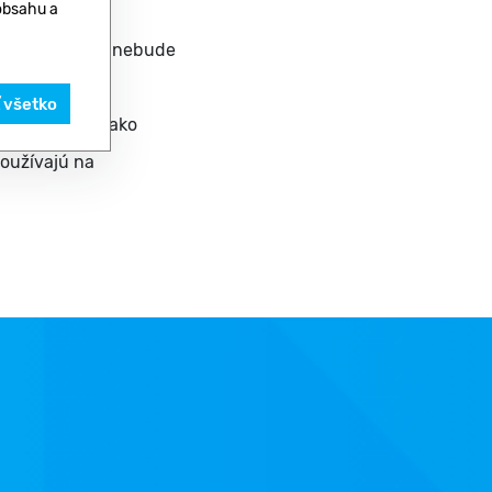
 obsahu a
 zvyklosti
 vám napríklad nebude
ť všetko
teľmi služieb ako
Používajú na