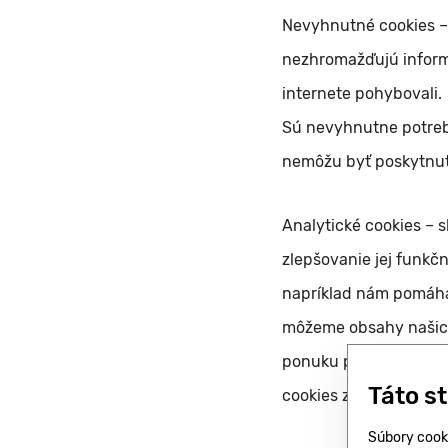
Nevyhnutné cookies –
nezhromažďujú informác
internete pohybovali.
Sú nevyhnutne potrebn
nemôžu byť poskytnut
Analytické cookies – 
zlepšovanie jej funkč
napríklad nám pomáhajú
môžeme obsahy našich
ponuku pre vás. Infor
Táto s
cookies zakážete, ne
Súbory cook