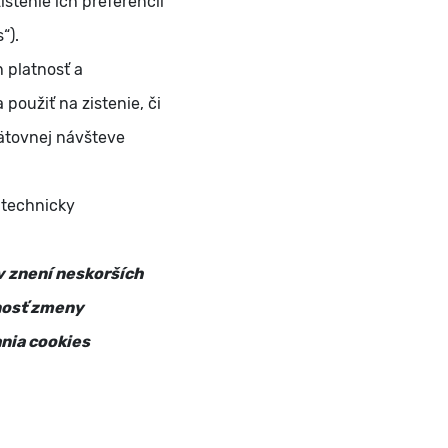
istenie ich preferencií
“).
 platnosť a
oužiť na zistenie, či
pätovnej návšteve
o technicky
v znení neskorších
nosť zmeny
nia cookies