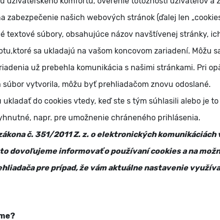
u užívateľského komfortu, overenie totožnosti užívateľov a z
na zabezpečenie našich webových stránok (ďalej len „cookies
é textové súbory, obsahujúce názov navštívenej stránky, ich
u,ktoré sa ukladajú na vašom koncovom zariadení. Môžu sa p
iadenia už prebehla komunikácia s našimi stránkami. Pri o
á súbor vytvorila, môžu byť prehliadačom znovu odoslané.
kladať do cookies vtedy, keď ste s tým súhlasili alebo je t
nutné, napr. pre umožnenie chráneného prihlásenia.
 zákona č. 351/2011 Z. z. o elektronických komunikáciách 
mto dovoľujeme informovať o používaní cookies a na mož
hliadača pre prípad, že vám aktuálne nastavenie využíva
ame?