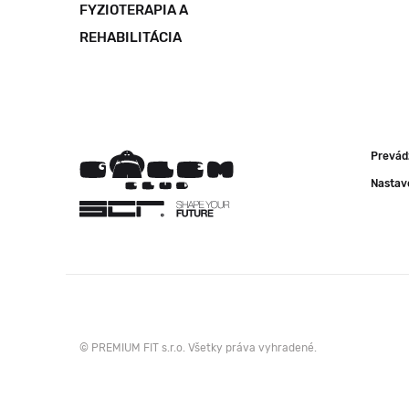
FYZIOTERAPIA A
REHABILITÁCIA
Prevád
Nastav
© PREMIUM FIT s.r.o. Všetky práva vyhradené.