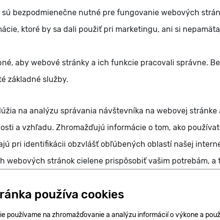
 sú bezpodmienečne nutné pre fungovanie webových stránok
ie, ktoré by sa dali použiť pri marketingu, ani si nepamäta
é, aby webové stránky a ich funkcie pracovali správne. Be
é základné služby.
slúžia na analýzu správania návštevníka na webovej stránke
nosti a vzhľadu. Zhromažďujú informácie o tom, ako používa
 pri identifikácii obzvlášť obľúbených oblastí našej intern
 webových stránok cielene prispôsobiť vašim potrebám, a t
mácie, ktoré sa zhromaždia týmito cookies, nemajú osobný ch
tránka používa cookies
môžeme vám garantovať plnú funkčnosť našich stránok.
ie používame na zhromažďovanie a analýzu informácií o výkone a použ