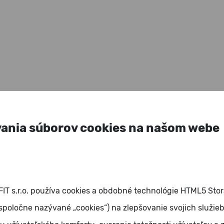
Kariéra
AQUA Aerobic
Core&ABS
vania súborov cookies na našom webe
T s.r.o. používa cookies a obdobné technológie HTML5 Stor
 spoločne nazývané „cookies“) na zlepšovanie svojich služie