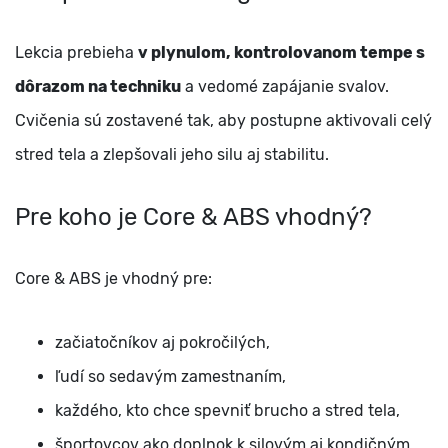
Lekcia prebieha
v plynulom, kontrolovanom tempe s
dôrazom na techniku
a vedomé zapájanie svalov.
Cvičenia sú zostavené tak, aby postupne aktivovali celý
stred tela a zlepšovali jeho silu aj stabilitu.
Pre koho je Core & ABS vhodný?
Core & ABS je vhodný pre:
začiatočníkov aj pokročilých,
ľudí so sedavým zamestnaním,
každého, kto chce spevniť brucho a stred tela,
športovcov ako doplnok k silovým aj kondičným