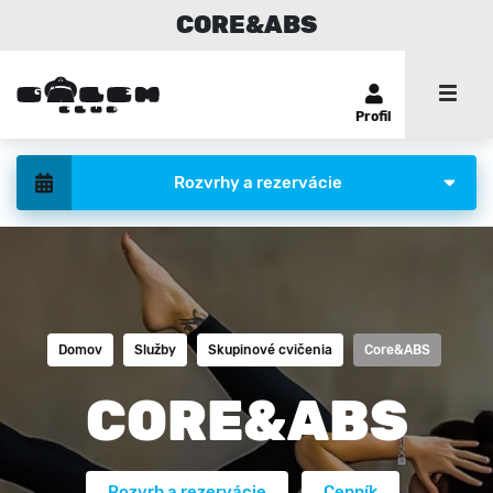
CORE&ABS
Profil
Rozvrhy a rezervácie
Domov
Služby
Skupinové cvičenia
Core&ABS
CORE&ABS
Rozvrh a rezervácie
Cenník