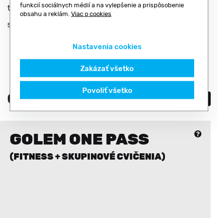
funkcií sociálnych médií a na vylepšenie a prispôsobenie
ti cítiť sa lepšie každý deň. CORE & ABS je kľúč k
obsahu a reklám.
Viac o cookies
silnejšiemu a zdravšiemu telu.
Nastavenia cookies
Zakázať všetko
Povoliť všetko
Cenník
Zobraz všetky
GOLEM ONE PASS
(FITNESS + SKUPINOVÉ CVIČENIA)