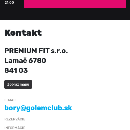
21:00
0 - 30 ľudí
Kontakt
PREMIUM FIT s.r.o.
Lamač 6780
841 03
Zobraz mapu
E-MAIL
bory@golemclub.sk
REZERVÁCIE
INFORMÁCIE