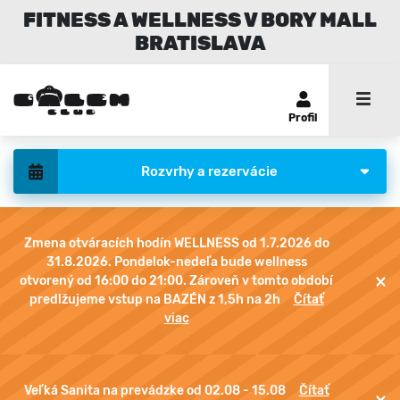
FITNESS A WELLNESS V BORY MALL
BRATISLAVA
Profil
Rozvrhy a rezervácie
Zmena otváracích hodín WELLNESS od 1.7.2026 do
31.8.2026. Pondelok-nedeľa bude wellness
×
otvorený od 16:00 do 21:00. Zároveň v tomto období
predlžujeme vstup na BAZÉN z 1,5h na 2h
Čítať
viac
Veľká Sanita na prevádzke od 02.08 - 15.08
Čítať