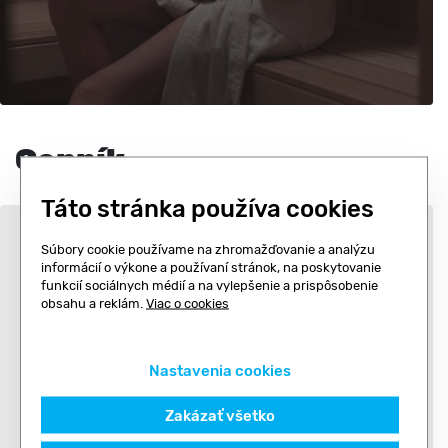
Cenník
Táto stránka používa cookies
GOLEM ONE PASS
Súbory cookie používame na zhromažďovanie a analýzu
informácií o výkone a používaní stránok, na poskytovanie
(FITNESS + SKUPINOVÉ CVIČENIA)
funkcií sociálnych médií a na vylepšenie a prispôsobenie
obsahu a reklám.
Viac o cookies
Nastavenia cookies
Platnosť
1 mesiac
Zakázať všetko
Neobmedzený počet vstupov