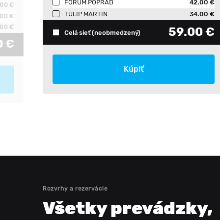
FORUM POPRAD
42.00 €
.00 €
TULIP MARTIN
34.00 €
.00 €
00 €
59.00 €
Celá sieť
(neobmedzený)
0 €
Kúpiť
Rozvrhy a rezervácie
Všetky prevádzky
,