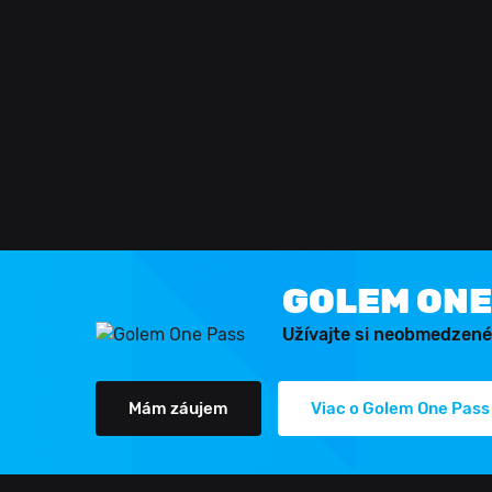
GOLEM ONE
Užívajte si neobmedzené
Mám záujem
Viac o Golem One Pass