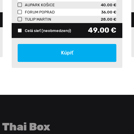
AUPARK KOŠICE
40.00 €
FORUM POPRAD
36.00 €
TULIP MARTIN
28.00 €
49.00 €
Celá sieť
(neobmedzený)
Kúpiť
Thai Box