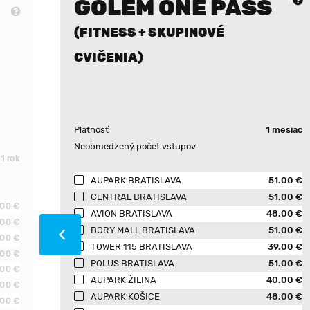
GOLEM ONE PASS
(FITNESS + SKUPINOVÉ
CVIČENIA)
Platnosť
1 mesiac
Neobmedzený počet vstupov
1 rok
AUPARK BRATISLAVA
51.00 €
CENTRAL BRATISLAVA
51.00 €
.00 €
AVION BRATISLAVA
48.00 €
.00 €
BORY MALL BRATISLAVA
51.00 €
.00 €
TOWER 115 BRATISLAVA
39.00 €
.00 €
POLUS BRATISLAVA
51.00 €
.00 €
AUPARK ŽILINA
40.00 €
.00 €
AUPARK KOŠICE
48.00 €
.00 €