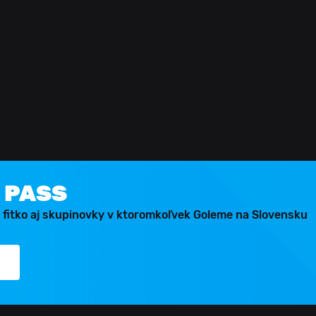
 PASS
 fitko aj skupinovky v ktoromkoľvek Goleme na Slovensku