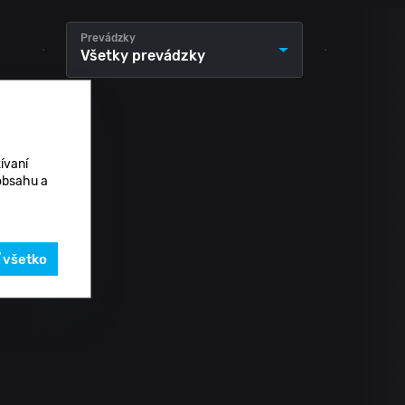
Prevádzky
Všetky prevádzky
ívaní
 obsahu a
ť všetko