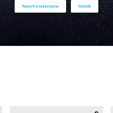
Kariéra
AQUA Aerobic
Core&ABS
Rozvrh a rezervácie
Cenník