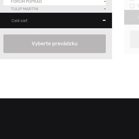
FORUM POPRAD
-
TULIP MARTIN
-
-
Celá sieť
Vyberte prevádzku