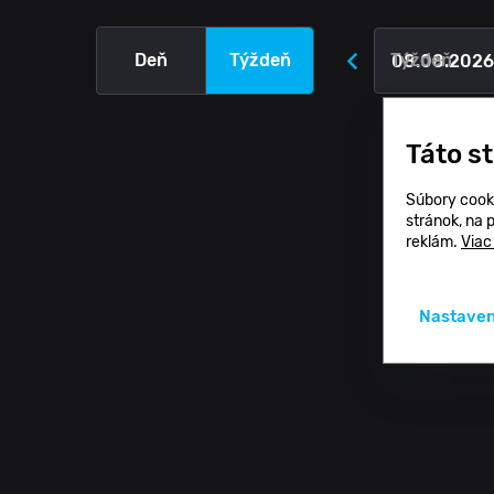
Deň
Týždeň
Týždeň
Táto s
Súbory cook
stránok, na 
reklám.
Viac
Nastaven