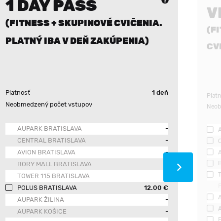
1 DAY PASS
V
(FITNESS + SKUPINOVÉ CVIČENIA.
(F
PLATNÝ IBA V DEŇ ZAKÚPENIA)
CV
Platnosť
1 deň
Plat
Neobmedzený počet vstupov
Neob
AUPARK BRATISLAVA
-
CENTRAL BRATISLAVA
-
AVION BRATISLAVA
-
BORY MALL BRATISLAVA
-
TOWER 115 BRATISLAVA
-
POLUS BRATISLAVA
12.00 €
AUPARK ŽILINA
-
AUPARK KOŠICE
-