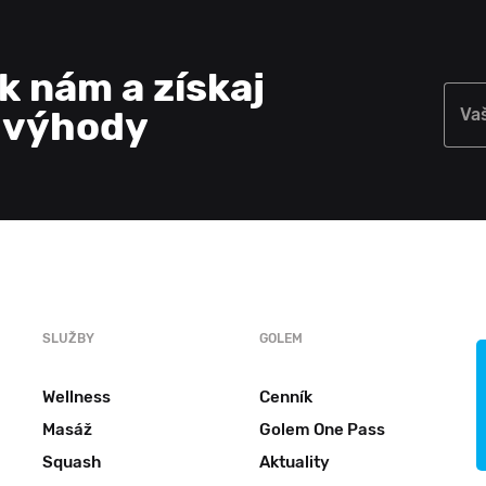
 k nám a získaj
e výhody
Va
SLUŽBY
GOLEM
Wellness
Cenník
Masáž
Golem One Pass
Squash
Aktuality