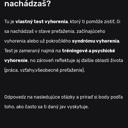
nachádzaš?
Tu je
vlastný test vyhorenia
, ktorý ti pomôže zistiť, či
sa nachádzaš v stave preťaženia, začínajúceho
vyhorenia alebo už pokročilého
syndrómu vyhorenia
.
Test je zameraný najmä na
tréningové a psychické
vyhorenie
, no zároveň reflektuje aj ďalšie oblasti života
(práca, vzťahy,všeobecné preťaženie).
Odpovedz na nasledujúce otázky a priraď si body podľa
toho, ako často sa ti daný jav vyskytuje.