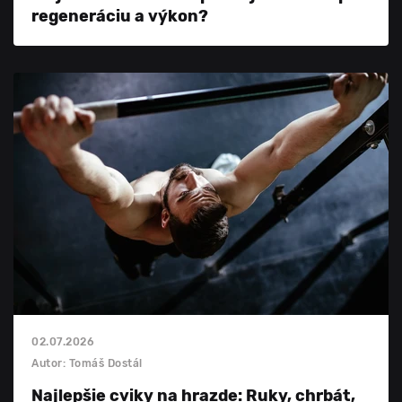
regeneráciu a výkon?
02.07.2026
Autor: Tomáš Dostál
Najlepšie cviky na hrazde: Ruky, chrbát,