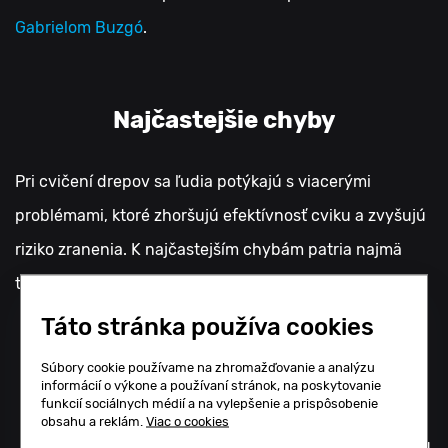
Gabrielom Buzgó
.
Najčastejšie chyby
Pri cvičení drepov sa ľudia potýkajú s viacerými
problémami, ktoré zhoršujú efektívnosť cviku a zvyšujú
riziko zranenia. K najčastejším chybám patria najmä
tieto:
Táto stránka používa cookies
Súbory cookie používame na zhromažďovanie a analýzu
Kolená vytočené dovnútra
– môžu viesť k
informácií o výkone a používaní stránok, na poskytovanie
funkcií sociálnych médií a na vylepšenie a prispôsobenie
preťaženiu kolenných väzov.
obsahu a reklám.
Viac o cookies
Päty zdvihnuté zo zeme
– zhoršuje to rovnováhu