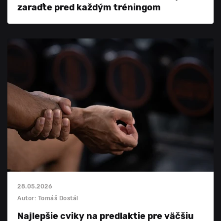
zaraďte pred každým tréningom
28.05.2026
Autor: Tomáš Dostál
Najlepšie cviky na predlaktie pre väčšiu