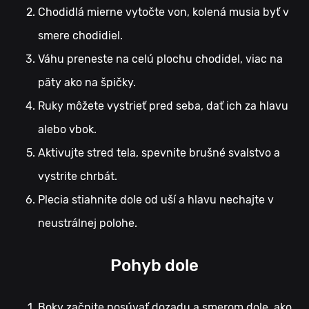
Chodidlá mierne vytočte von, kolená musia byť v
smere chodidiel.
Váhu preneste na celú plochu chodidel, viac na
päty ako na špičky.
Ruky môžete vystrieť pred seba, dať ich za hlavu
alebo vbok.
Aktivujte stred tela, spevnite brušné svalstvo a
vystrite chrbát.
Plecia stiahnite dole od uší a hlavu nechajte v
neustrálnej polohe.
Pohyb dole
Boky začnite posúvať dozadu a smerom dole, ako