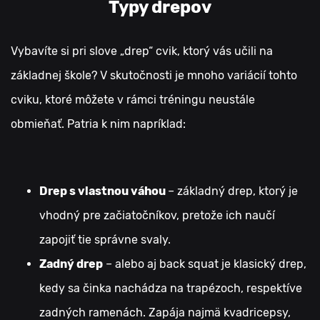
Typy drepov
Vybavíte si pri slove „drep“ cvik, ktorý vás učili na
základnej škole? V skutočnosti je mnoho variácií tohto
cviku, ktoré môžete v rámci tréningu neustále
obmieňať. Patria k nim napríklad:
Drep s vlastnou váhou
– základný drep, ktorý je
vhodný pre začiatočníkov, pretože ich naučí
zapojiť tie správne svaly.
Zadný drep
– alebo aj back squat je klasický drep,
kedy sa činka nachádza na trapézoch, respektíve
zadných ramenách. Zapája najmä kvadricepsy,