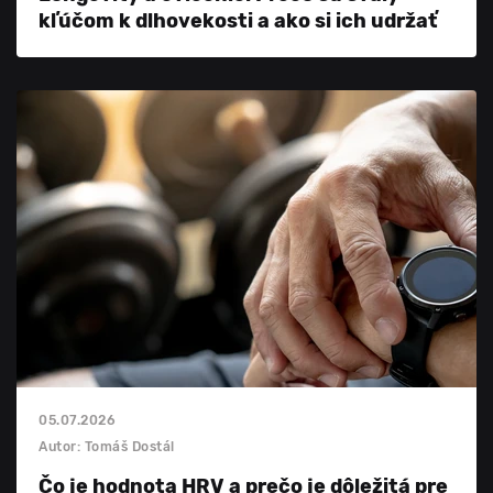
kľúčom k dlhovekosti a ako si ich udržať
05.07.2026
Autor: Tomáš Dostál
Čo je hodnota HRV a prečo je dôležitá pre