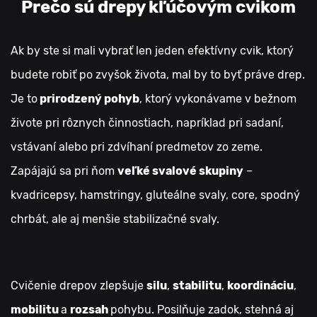
Prečo sú drepy kľúčovým cvikom
Ak by ste si mali vybrať len jeden efektívny cvik, ktorý
budete robiť po zvyšok života, mal by to byť práve drep.
Je to
prirodzený pohyb
, ktorý vykonávame v bežnom
živote pri rôznych činnostiach, napríklad pri sadaní,
vstávaní alebo pri zdvíhaní predmetov zo zeme.
Zapájajú sa pri ňom
veľké svalové skupiny
–
kvadricepsy, hamstringy, gluteálne svaly, core, spodný
chrbát, ale aj menšie stabilizačné svaly.
Cvičenie drepov zlepšuje
silu
,
stabilitu
,
koordináciu
,
mobilitu
a
rozsah
pohybu. Posilňuje zadok, stehná aj