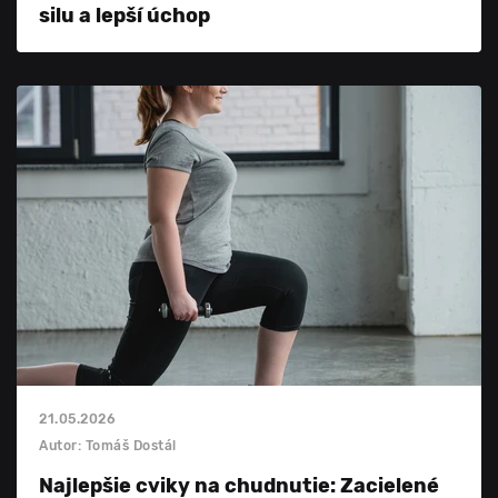
silu a lepší úchop
21.05.2026
Autor: Tomáš Dostál
Najlepšie cviky na chudnutie: Zacielené