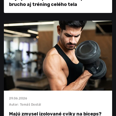
brucho aj tréning celého tela
29.06.2026
Autor: Tomáš Dostál
Majú zmysel izolované cviky na biceps?