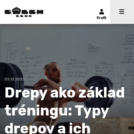
Profil
05.12.2025
Drepy ako základ
tréningu: Typy
drepov a ich