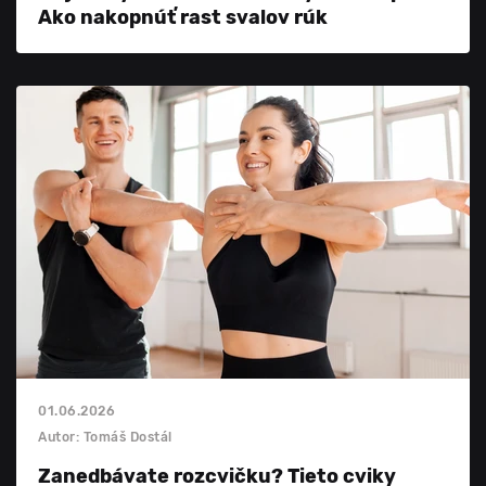
Ako nakopnúť rast svalov rúk
01.06.2026
Autor: Tomáš Dostál
Zanedbávate rozcvičku? Tieto cviky