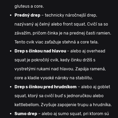
gluteus a core.
Predný drep
– technicky náročnejší drep,
nazývaný aj čelný alebo front squat. Cvičí sa so
závažím, pričom činka je na prednej časti ramien.
Tento cvik viac zaťažuje stehná a core tela.
Drep s činkou nad hlavou
– alebo aj overhead
squat je pokročilý cvik, kedy činku držíš s
vystretými rukami nad hlavou. Zapája ramená,
core a kladie vysoké nároky na stabilitu.
Drep s činkou pred hrudníkom
– alebo aj goblet
squat, ktorý sa cvičí buď s jednoručkou alebo
kettlebellom. Zvyšuje zapojenie trupu a hrudníka.
Sumo drep
– alebo aj sumo squat, pri ktorom sú