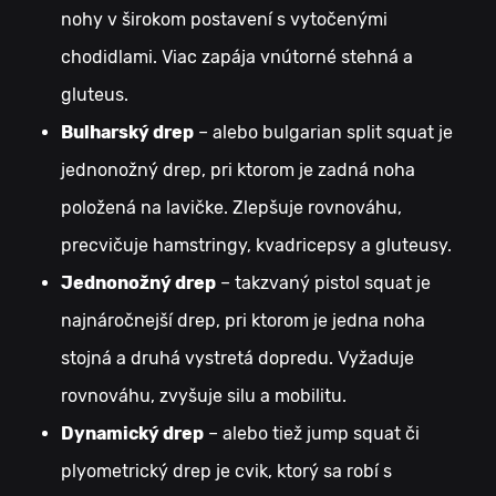
nohy v širokom postavení s vytočenými
chodidlami. Viac zapája vnútorné stehná a
gluteus.
Bulharský drep
– alebo bulgarian split squat je
jednonožný drep, pri ktorom je zadná noha
položená na lavičke. Zlepšuje rovnováhu,
precvičuje hamstringy, kvadricepsy a gluteusy.
Jednonožný drep
– takzvaný pistol squat je
najnáročnejší drep, pri ktorom je jedna noha
stojná a druhá vystretá dopredu. Vyžaduje
rovnováhu, zvyšuje silu a mobilitu.
Dynamický drep
– alebo tiež jump squat či
plyometrický drep je cvik, ktorý sa robí s