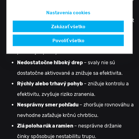
a preťažuje kolená.
Nastavenia cookies
Guľatý alebo prehnutý chrbát
– zakrivený chrbát
Zakázať všetko
zvyšuje riziko zranenia.
Povoliť všetko
Príliš veľký predklon
– znižuje účinnosť cviku a
preťažuje spodný chrbát.
Nedostatočne hlboký drep
– svaly nie sú
dostatočne aktivované a znižuje sa efektivita.
Rýchly alebo trhavý pohyb
– znižuje kontrolu a
efektivitu, zvyšuje riziko zranenia.
Nesprávny smer pohľadu
– zhoršuje rovnováhu a
nevhodne zaťažuje krčnú chrbticu.
Zlá poloha rúk a ramien
– nesprávne držanie
činky spôsobuje nestabilitu trupu.