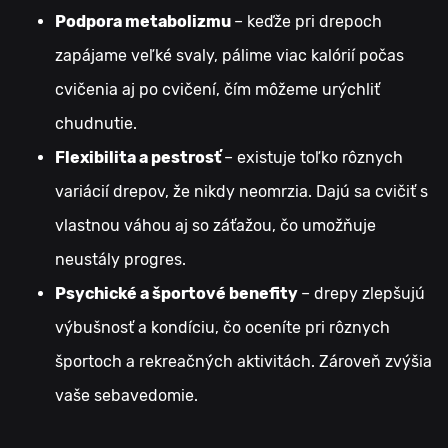
Podpora metabolizmu
– keďže pri drepoch
zapájame veľké svaly, pálime viac kalórií počas
cvičenia aj po cvičení, čím môžeme urýchliť
chudnutie.
Flexibilita a pestrosť
– existuje toľko rôznych
variácií drepov, že nikdy neomrzia. Dajú sa cvičiť s
vlastnou váhou aj so záťažou, čo umožňuje
neustály progres.
Psychické a športové benefity
– drepy zlepšujú
výbušnosť a kondíciu, čo oceníte pri rôznych
športoch a rekreačných aktivitách. Zároveň zvýšia
vaše sebavedomie.