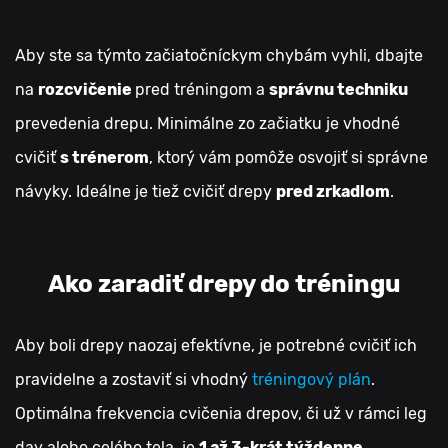
Aby ste sa týmto začiatočníckym chybám vyhli, dbajte
na
rozcvičenie
pred tréningom a
správnu techniku
prevedenia drepu. Minimálne zo začiatku je vhodné
cvičiť
s trénerom
, ktorý vám pomôže osvojiť si správne
návyky. Ideálne je tiež cvičiť drepy
pred zrkadlom
.
Ako zaradiť drepy do tréningu
Aby boli drepy naozaj efektívne, je potrebné cvičiť ich
pravidelne a zostaviť si vhodný
tréningový plán
.
Optimálna frekvencia cvičenia drepov, či už v rámci leg
day alebo celého tela, je
1 až 3-krát týždenne
.