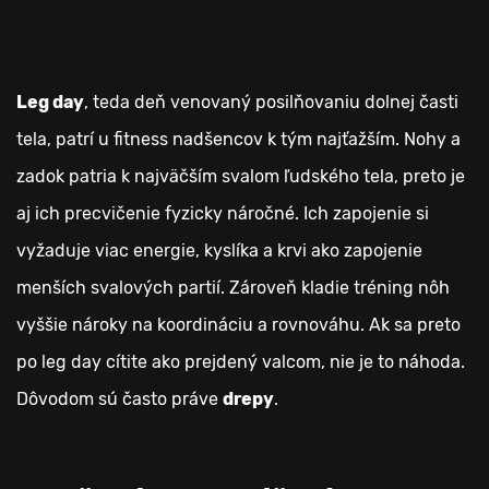
Leg day
, teda deň venovaný posilňovaniu dolnej časti
tela, patrí u fitness nadšencov k tým najťažším. Nohy a
zadok patria k najväčším svalom ľudského tela, preto je
aj ich precvičenie fyzicky náročné. Ich zapojenie si
vyžaduje viac energie, kyslíka a krvi ako zapojenie
menších svalových partií. Zároveň kladie tréning nôh
vyššie nároky na koordináciu a rovnováhu. Ak sa preto
po leg day cítite ako prejdený valcom, nie je to náhoda.
Dôvodom sú často práve
drepy
.