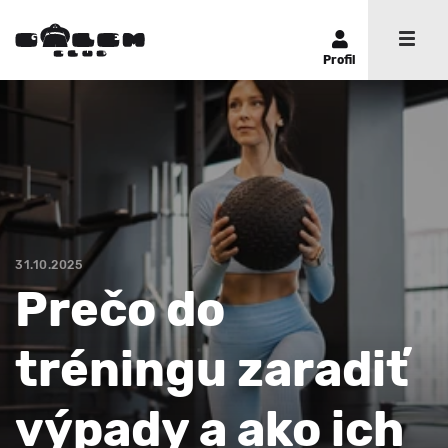
Profil
31.10.2025
Prečo do
tréningu zaradiť
výpady a ako ich