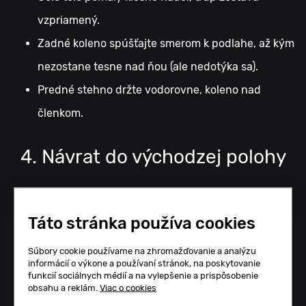
vzpriamený.
Zadné koleno spúšťajte smerom k podlahe, až kým
nezostane tesne nad ňou (ale nedotýka sa).
Predné stehno držte vodorovne, koleno nad
členkom.
4. Návrat do východzej polohy
Odrazte sa od prednej nohy a vráťte ju späť do
Táto stránka používa cookies
pôvodnej polohy. prednej nohy sa vráťte do stoja.
Dbajte na to, aby sa koleno neposunulo pred
Súbory cookie používame na zhromažďovanie a analýzu
informácií o výkone a používaní stránok, na poskytovanie
špičku chodidla.
funkcií sociálnych médií a na vylepšenie a prispôsobenie
obsahu a reklám.
Viac o cookies
Následne vymeňte nohy a zopakujte to isté na