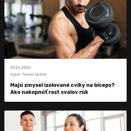
29.06.2026
Autor: Tomáš Dostál
Majú zmysel izolované cviky na biceps?
Ako nakopnúť rast svalov rúk