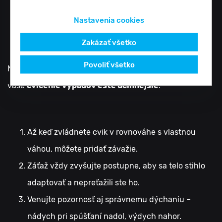
druhú nohu.
Nastavenia cookies
Tipy na záver
Zakázať všetko
Povoliť všetko
Nakoniec prinášame niekoľko tipov, vďaka ktorým bude
vaše
cvičenie výpadov ešte účinnejšie
.
Až keď zvládnete cvik v rovnováhe s vlastnou
váhou, môžete pridať závažie.
Záťaž vždy zvyšujte postupne, aby sa telo stihlo
adaptovať a nepreťažili ste ho.
Venujte pozornosť aj správnemu dýchaniu –
nádych pri spúšťaní nadol, výdych nahor.