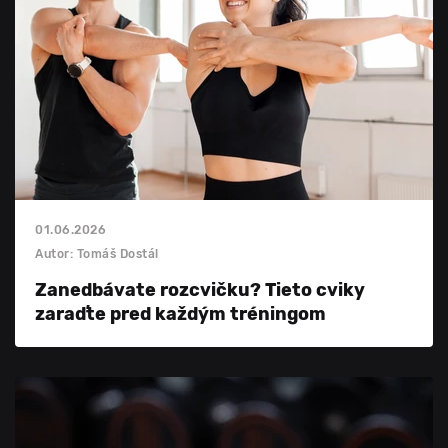
01.06.2026
Autor: Tomáš Dostál
Zanedbávate rozcvičku? Tieto cviky
zaraďte pred každým tréningom