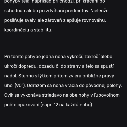
pohyby tela, napríklad pri chôdzi, pri kráčaní po
schodoch alebo pri zdvíhaní predmetov. Nielenže
posilňuje svaly, ale zároveň zlepšuje rovnováhu,
koordináciu a stabilitu.
Pri tomto pohybe jedna noha vykročí, zakročí alebo
ukročí dopredu, dozadu či do strany a telo sa spustí
nadol. Stehno s lýtkom pritom zviera približne pravý
uhol (90°). Odrazom sa noha vracia do pôvodnej polohy.
Cvik sa vykonáva striedavo na obe nohy v ľubovoľnom
počte opakovaní (napr. 12 na každú nohu).