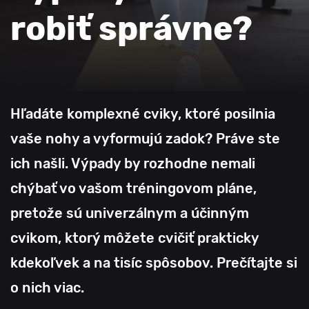
robiť správne?
Hľadáte komplexné cviky, ktoré posilnia
vaše nohy a vyformujú zadok? Práve ste
ich našli. Výpady by rozhodne nemali
chýbať vo vašom tréningovom pláne,
pretože sú univerzálnym a účinným
cvikom, ktorý môžete cvičiť prakticky
kdekoľvek a na tisíc spôsobov. Prečítajte si
o nich viac.