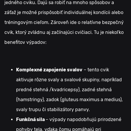
jedného cviku. Dajú sa robiť na mnoho spôsobov a
záťaž je možné prispôsobiť individuálnej kondícii alebo
tréningovým cieľom. Zároveň ide o relatívne bezpečný
cvik, ktorý zvládnu aj začínajúci cvičiaci.
Tu je niekoľko
benefitov výpadov:
Komplexné zapojenie svalov
– tento cvik
aktivuje rôzne svaly a svalové skupiny, napríklad
predné stehná /kvadricepsy), zadné stehná
(hamstringy), zadok (gluteus maximus a medius),
svaly trupu či stabilizátory panvy.
Funkčná sila
– výpady napodobňujú prirodzené
pohyby tela, vďaka čomu pomáhajú pri