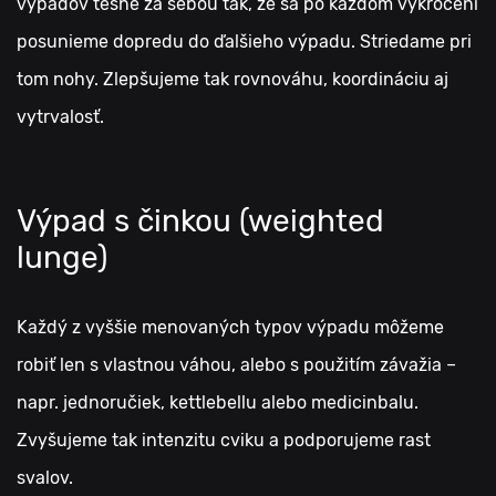
výpadov tesne za sebou tak, že sa po každom vykročení
posunieme dopredu do ďalšieho výpadu. Striedame pri
tom nohy. Zlepšujeme tak rovnováhu, koordináciu aj
vytrvalosť.
Výpad s činkou (weighted
lunge)
Každý z vyššie menovaných typov výpadu môžeme
robiť len s vlastnou váhou, alebo s použitím závažia –
napr. jednoručiek, kettlebellu alebo medicinbalu.
Zvyšujeme tak intenzitu cviku a podporujeme rast
svalov.