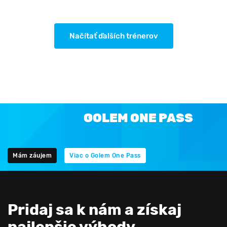
Načítať ďalších trénerov
GOLEM ONE PASS
Mám záujem
Viac o Golem One Pass
Pridaj sa k nám a získaj