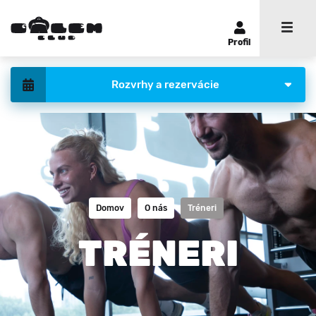
Profil
Rozvrhy a rezervácie
Domov
O nás
Tréneri
TRÉNERI