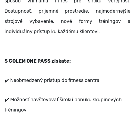
spôsob vnímania fitnes pre širokú verejnosť.
Dostupnosť, príjemné prostredie, najmodernejšie
strojové vybavenie, nové formy tréningov a
individuálny prístup ku každému klientovi.
S GOLEM ONE PASS získate:
✔️ Neobmedzený prístup do fitness centra
✔️ Možnosť navštevovať širokú ponuku skupinových
tréningov