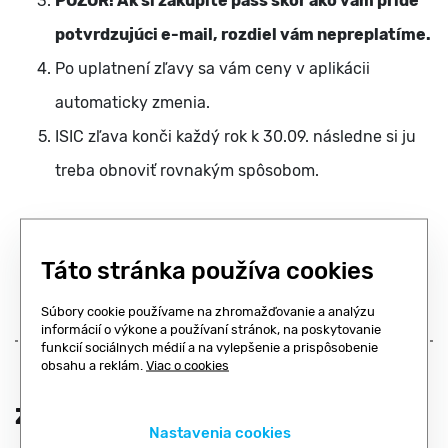
POZOR!
Ak si zakúpite pass skôr ako vám príde
potvrdzujúci e-mail, rozdiel vám nepreplatíme.
Po uplatnení zľavy sa vám ceny v aplikácii
automaticky zmenia.
ISIC zľava konči každý rok k 30.09. následne si ju
treba obnoviť rovnakým spôsobom.
Táto stránka používa cookies
Súbory cookie používame na zhromažďovanie a analýzu
informácií o výkone a používaní stránok, na poskytovanie
funkcií sociálnych médií a na vylepšenie a prispôsobenie
obsahu a reklám.
Viac o cookies
Zdieľať akciu:
Nastavenia cookies