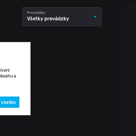
Prevádzky
Všetky prevádzky
ívaní
 obsahu a
ť všetko