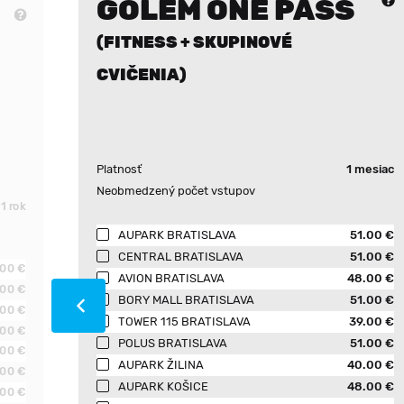
GOLEM ONE PASS
(FITNESS + SKUPINOVÉ
CVIČENIA)
Platnosť
1 mesiac
Neobmedzený počet vstupov
1 rok
AUPARK BRATISLAVA
51.00 €
CENTRAL BRATISLAVA
51.00 €
.00 €
AVION BRATISLAVA
48.00 €
.00 €
BORY MALL BRATISLAVA
51.00 €
.00 €
TOWER 115 BRATISLAVA
39.00 €
.00 €
POLUS BRATISLAVA
51.00 €
.00 €
AUPARK ŽILINA
40.00 €
.00 €
AUPARK KOŠICE
48.00 €
.00 €