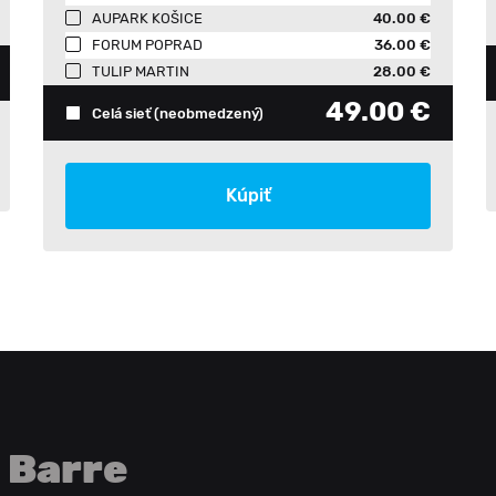
AUPARK KOŠICE
40.00 €
FORUM POPRAD
36.00 €
TULIP MARTIN
28.00 €
49.00 €
Celá sieť
(neobmedzený)
Kúpiť
Barre