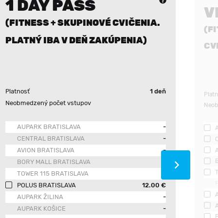
1 DAY PASS
V
(FITNESS + SKUPINOVÉ CVIČENIA.
(F
PLATNÝ IBA V DEŇ ZAKÚPENIA)
CV
Platnosť
1 deň
Plat
Neobmedzený počet vstupov
Neob
AUPARK BRATISLAVA
-
CENTRAL BRATISLAVA
-
AVION BRATISLAVA
-
BORY MALL BRATISLAVA
-
TOWER 115 BRATISLAVA
-
POLUS BRATISLAVA
12.00 €
AUPARK ŽILINA
-
AUPARK KOŠICE
-