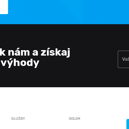
 k nám a získaj
e výhody
Va
SLUŽBY
GOLEM