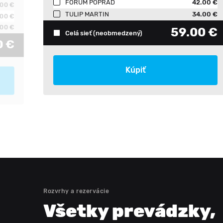
FORUM POPRAD
42.00 €
.00 €
TULIP MARTIN
34.00 €
.00 €
00 €
59.00 €
Celá sieť
(neobmedzený)
0 €
Kúpiť
Rozvrhy a rezervácie
Všetky prevádzky
,