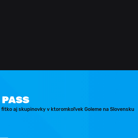
 PASS
 fitko aj skupinovky v ktoromkoľvek Goleme na Slovensku