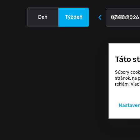
Deň
Týždeň
Týždeň
Táto s
Súbory cook
stránok, na 
reklám.
Viac
Nastaven