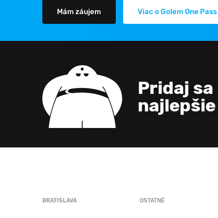
Mám záujem
Viac o Golem One Pass
Pridaj sa
najlepši
BRATISLAVA
OSTATNÉ