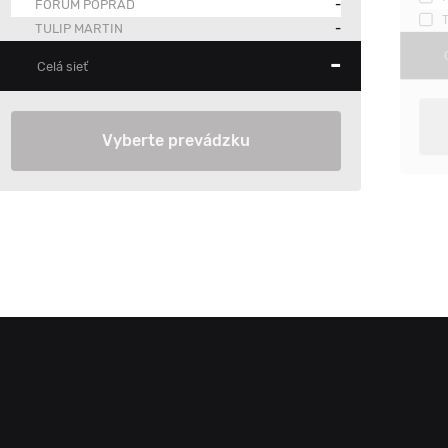
FORUM POPRAD
-
TULIP MARTIN
-
-
Celá sieť
Vyberte prevádzku