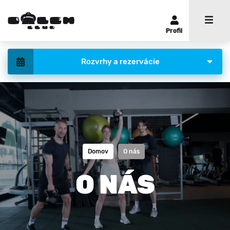
Profil
Rozvrhy a rezervácie
Domov
O nás
O NÁS