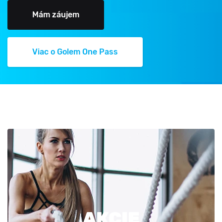
Mám záujem
Viac o Golem One Pass
AKCIE