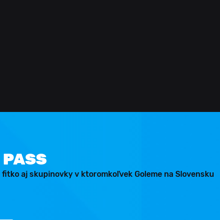
 PASS
 fitko aj skupinovky v ktoromkoľvek Goleme na Slovensku