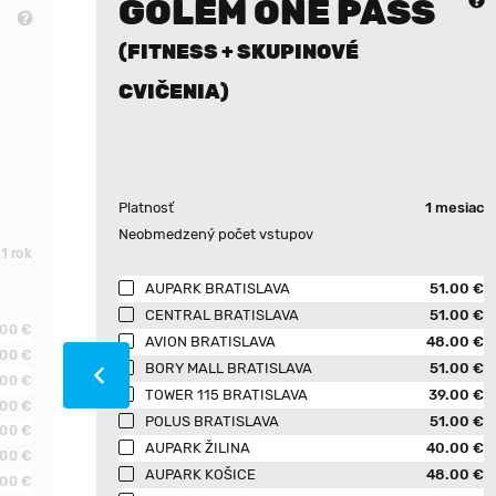
GOLEM ONE PASS
(FITNESS + SKUPINOVÉ
CVIČENIA)
Platnosť
1 mesiac
Neobmedzený počet vstupov
1 rok
AUPARK BRATISLAVA
51.00 €
CENTRAL BRATISLAVA
51.00 €
.00 €
AVION BRATISLAVA
48.00 €
.00 €
BORY MALL BRATISLAVA
51.00 €
.00 €
TOWER 115 BRATISLAVA
39.00 €
.00 €
POLUS BRATISLAVA
51.00 €
.00 €
AUPARK ŽILINA
40.00 €
.00 €
AUPARK KOŠICE
48.00 €
.00 €