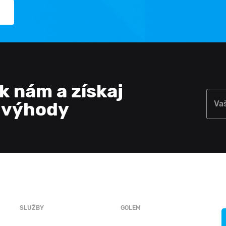
 k nám a získaj
e výhody
Va
SLUŽBY
GOLEM