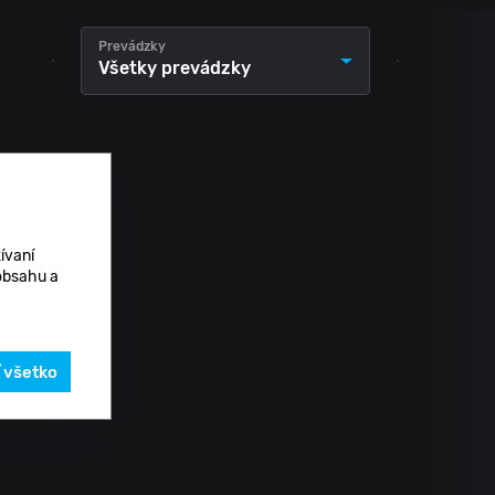
Prevádzky
Všetky prevádzky
ívaní
 obsahu a
ť všetko