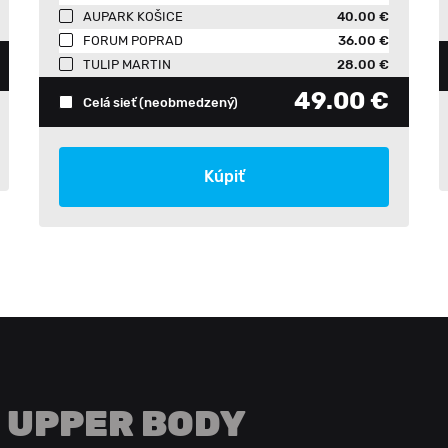
AUPARK KOŠICE
40.00 €
FORUM POPRAD
36.00 €
TULIP MARTIN
28.00 €
49.00 €
Celá sieť
(neobmedzený)
Kúpiť
UPPER BODY