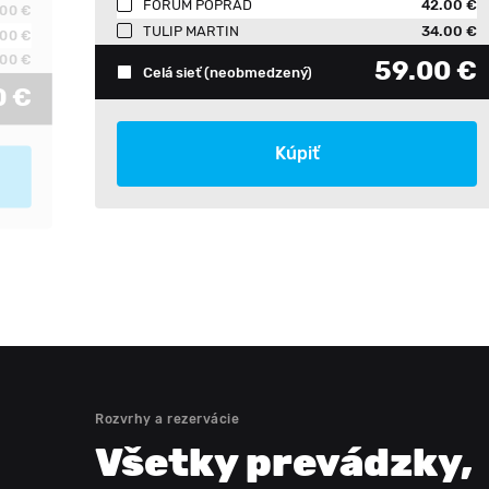
FORUM POPRAD
42.00 €
.00 €
TULIP MARTIN
34.00 €
.00 €
00 €
59.00 €
Celá sieť
(neobmedzený)
0 €
Kúpiť
Rozvrhy a rezervácie
Všetky prevádzky
,