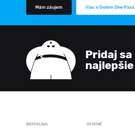
Mám záujem
Viac o Golem One Pass
Pridaj sa
najlepši
BRATISLAVA
OSTATNÉ