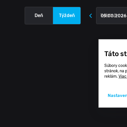
Deň
Týždeň
Týždeň
Táto s
Súbory cook
stránok, na 
reklám.
Viac
Nastaven