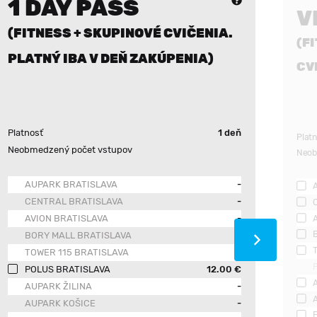
1 DAY PASS
V
(FITNESS + SKUPINOVÉ CVIČENIA.
(F
PLATNÝ IBA V DEŇ ZAKÚPENIA)
CV
Platnosť
1 deň
Plat
Neobmedzený počet vstupov
Neob
AUPARK BRATISLAVA
-
CENTRAL BRATISLAVA
-
AVION BRATISLAVA
-
BORY MALL BRATISLAVA
-
TOWER 115 BRATISLAVA
-
POLUS BRATISLAVA
12.00 €
AUPARK ŽILINA
-
AUPARK KOŠICE
-