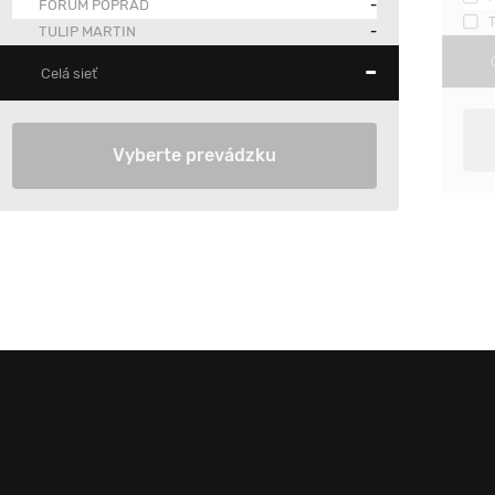
FORUM POPRAD
-
TULIP MARTIN
-
-
Celá sieť
Vyberte prevádzku