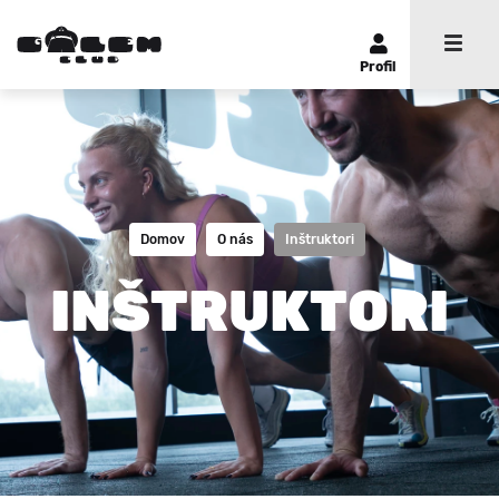
Profil
Domov
O nás
Inštruktori
INŠTRUKTORI