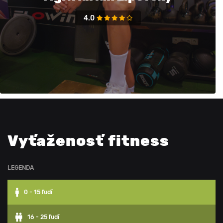
4.0
Vyťaženosť fitness
LEGENDA
0 - 15 ľudí
16 - 25 ľudí