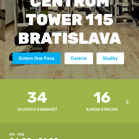
CENTRUM
TOWER 115
BRATISLAVA
Golem One Pass
Galéria
Služby
34
16
SILOVÝCH STANOVÍŠŤ
KARDIO STROJOV
PO - PIA