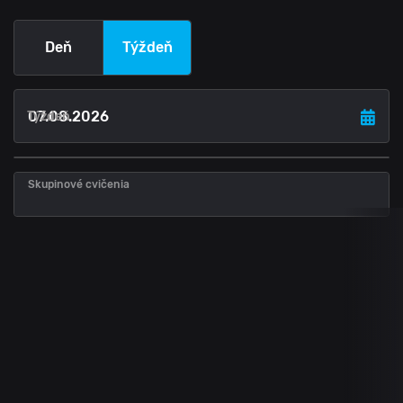
Deň
Týždeň
Týždeň
Skupinové cvičenia