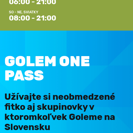
06:00 - 21:00
SO - NE, SVIATKY
08:00 - 21:00
GOLEM ONE
PASS
Užívajte si neobmedzené
fitko aj skupinovky v
ktoromkoľvek Goleme na
Slovensku