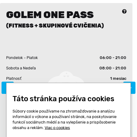
GOLEM ONE PASS
(FITNESS + SKUPINOVÉ CVIČENIA)
Pondelok - Piatok
06:00 - 21:00
Sobota a Nedeľa
08:00 - 21:00
Platnosť
1 mesiac
Neobmedzený počet vstupov
Táto stránka používa cookies
Súbory cookie používame na zhromažďovanie a analýzu
Cena pre jednu prevádzku
informácií o výkone a používaní stránok, na poskytovanie
39.00 €
funkcií sociálnych médií a na vylepšenie a prispôsobenie
obsahu a reklám.
Viac o cookies