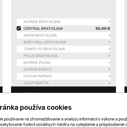
AUPARK BRATISLAVA
-
CENTRAL BRATISLAVA
50.00 €
AVION BRATISLAVA
-
BORY MALL BRATISLAVA
-
TOWER 115 BRATISLAVA
-
POLUS BRATISLAVA
-
AUPARK ŽILINA
-
AUPARK KOŠICE
-
FORUM POPRAD
-
TULIP MARTIN
-
-
Celá sieť
tránka používa cookies
Kúpiť
ie používame na zhromažďovanie a analýzu informácií o výkone a použ
poskytovanie funkcií sociálnych médií a na vylepšenie a prispôsobenie