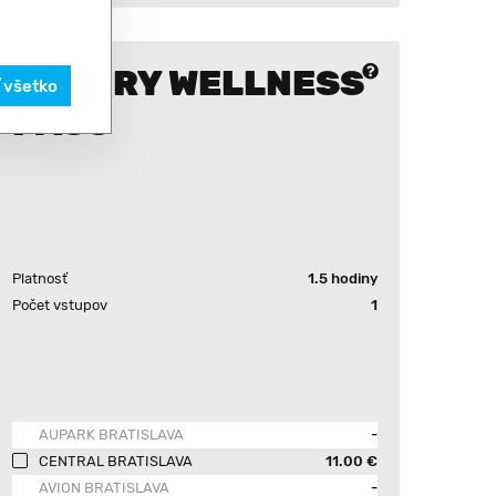
1 ENTRY WELLNESS
ť všetko
PASS
Platnosť
1.5 hodiny
Počet vstupov
1
AUPARK BRATISLAVA
-
CENTRAL BRATISLAVA
11.00 €
AVION BRATISLAVA
-