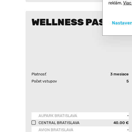
reklám.
Viac
WELLNESS PASS 5
Nastaven
Platnosť
3 mesiace
Počet vstupov
5
AUPARK BRATISLAVA
-
CENTRAL BRATISLAVA
40.00 €
AVION BRATISLAVA
-