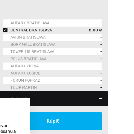
AUPARK BRATISLAVA
-
CENTRAL BRATISLAVA
8.00 €
AVION BRATISLAVA
-
BORY MALL BRATISLAVA
-
TOWER 115 BRATISLAVA
-
POLUS BRATISLAVA
-
AUPARK ŽILINA
-
AUPARK KOŠICE
-
FORUM POPRAD
-
TULIP MARTIN
-
-
Celá sieť
Kúpiť
ívaní
 obsahu a