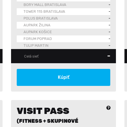
BORY MALL BRATISLAVA
-
TOWER 115 BRATISLAVA
-
POLUS BRATISLAVA
-
AUPARK ŽILINA
-
AUPARK KOŠICE
-
FORUM POPRAD
-
TULIP MARTIN
-
-
Celá sieť
Kúpiť
VISIT PASS
(FITNESS + SKUPINOVÉ