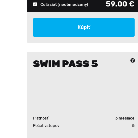
59.00 €
Celá sieť
(neobmedzený)
Kúpiť
SWIM PASS 5
Platnosť
3 mesiace
Počet vstupov
5