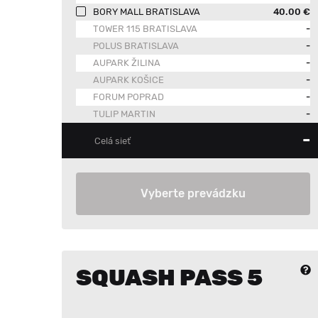
BORY MALL BRATISLAVA
40.00 €
TOWER 115 BRATISLAVA
-
POLUS BRATISLAVA
-
AUPARK ŽILINA
-
AUPARK KOŠICE
-
FORUM POPRAD
-
TULIP MARTIN
-
-
Celá sieť
Vyberte prevádzku
SQUASH PASS 5