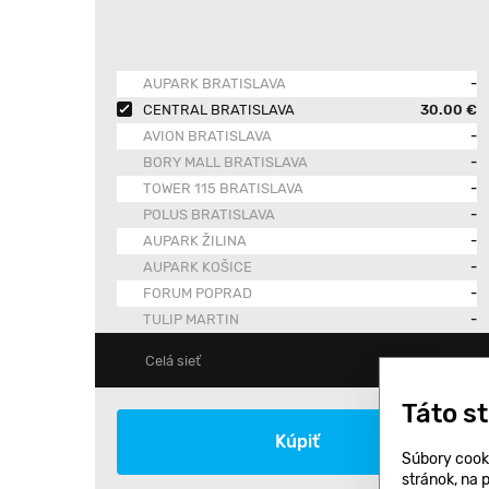
AUPARK BRATISLAVA
-
CENTRAL BRATISLAVA
30.00 €
AVION BRATISLAVA
-
BORY MALL BRATISLAVA
-
TOWER 115 BRATISLAVA
-
POLUS BRATISLAVA
-
AUPARK ŽILINA
-
AUPARK KOŠICE
-
FORUM POPRAD
-
TULIP MARTIN
-
-
Celá sieť
Táto s
Kúpiť
Súbory cook
stránok, na 