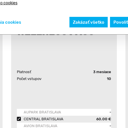
 o cookies
5 SWIM + 5
ia cookies
Zakázať všetko
Povoli
WELLNESS PASS
Platnosť
3 mesiace
Počet vstupov
10
AUPARK BRATISLAVA
-
CENTRAL BRATISLAVA
60.00 €
AVION BRATISLAVA
-