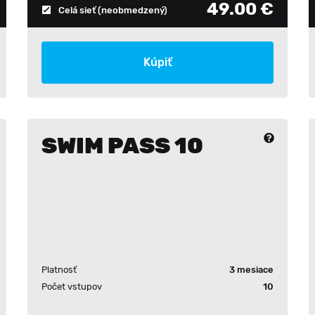
49.00 €
Celá sieť
(neobmedzený)
Kúpiť
SWIM PASS 10
Platnosť
3 mesiace
Počet vstupov
10