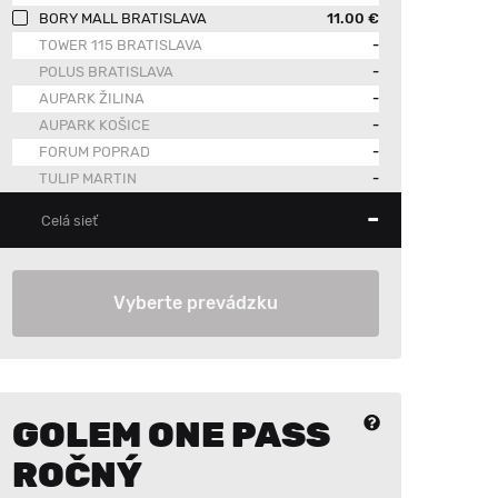
BORY MALL BRATISLAVA
11.00 €
TOWER 115 BRATISLAVA
-
POLUS BRATISLAVA
-
AUPARK ŽILINA
-
AUPARK KOŠICE
-
FORUM POPRAD
-
TULIP MARTIN
-
-
Celá sieť
Vyberte prevádzku
GOLEM ONE PASS
ROČNÝ