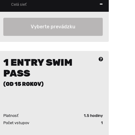
-
Celá sieť
Vyberte prevádzku
1 ENTRY SWIM
PASS
(OD 15 ROKOV)
Platnosť
1.5 hodiny
Počet vstupov
1