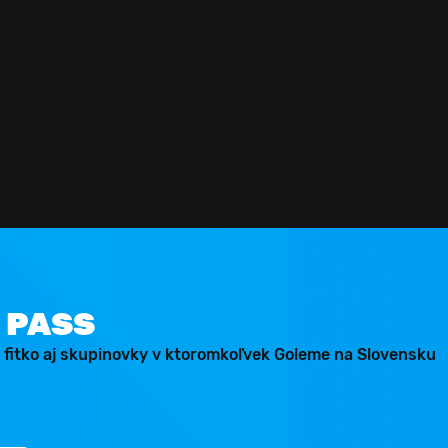
 PASS
 fitko aj skupinovky v ktoromkoľvek Goleme na Slovensku