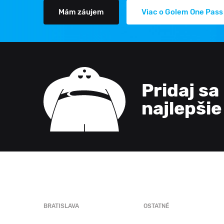
Mám záujem
Viac o Golem One Pass
Pridaj sa
najlepši
BRATISLAVA
OSTATNÉ