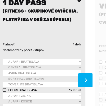
1 DAY PASS
V
(FITNESS + SKUPINOVÉ CVIČENIA.
(F
PLATNÝ IBA V DEŇ ZAKÚPENIA)
CV
Platnosť
1 deň
Plat
Neobmedzený počet vstupov
Neob
AUPARK BRATISLAVA
-
CENTRAL BRATISLAVA
-
AVION BRATISLAVA
-
BORY MALL BRATISLAVA
-
TOWER 115 BRATISLAVA
-
POLUS BRATISLAVA
12.00 €
AUPARK ŽILINA
-
AUPARK KOŠICE
-