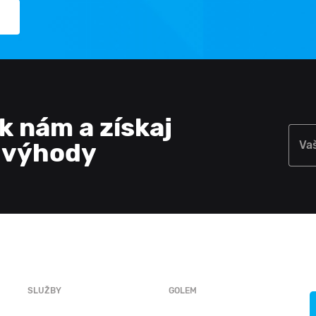
 k nám a získaj
e výhody
Va
SLUŽBY
GOLEM