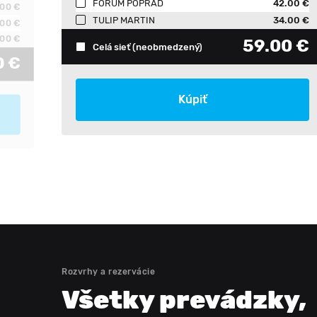
FORUM POPRAD
42.00 €
.00 €
TULIP MARTIN
34.00 €
.00 €
00 €
59.00 €
Celá sieť
(neobmedzený)
0 €
Kúpiť
Rozvrhy a rezervácie
Všetky prevádzky
,