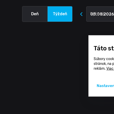
Deň
Týždeň
Týždeň
Táto s
Súbory cook
stránok, na 
reklám.
Viac
Nastaven