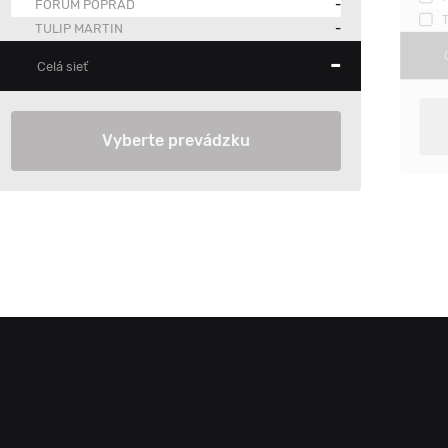
FORUM POPRAD
-
TULIP MARTIN
-
-
Celá sieť
Vyberte prevádzku