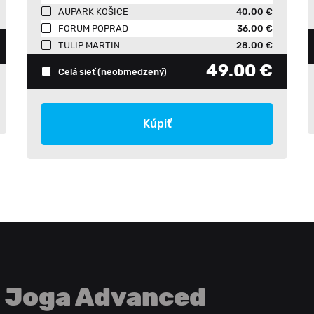
AUPARK KOŠICE
40.00 €
FORUM POPRAD
36.00 €
TULIP MARTIN
28.00 €
49.00 €
Celá sieť
(neobmedzený)
Kúpiť
Joga Advanced