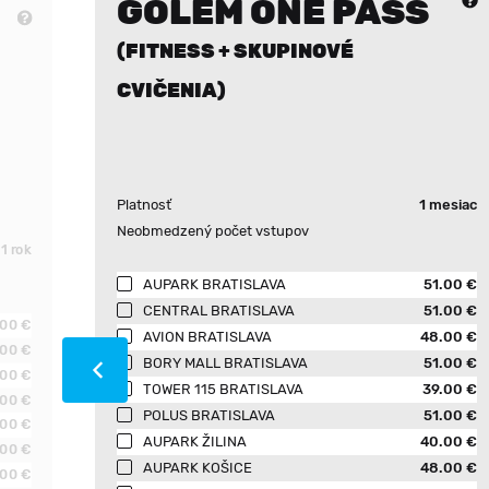
GOLEM ONE PASS
(FITNESS + SKUPINOVÉ
CVIČENIA)
Platnosť
1 mesiac
Neobmedzený počet vstupov
1 rok
AUPARK BRATISLAVA
51.00 €
CENTRAL BRATISLAVA
51.00 €
.00 €
AVION BRATISLAVA
48.00 €
.00 €
BORY MALL BRATISLAVA
51.00 €
.00 €
TOWER 115 BRATISLAVA
39.00 €
.00 €
POLUS BRATISLAVA
51.00 €
.00 €
AUPARK ŽILINA
40.00 €
.00 €
AUPARK KOŠICE
48.00 €
.00 €