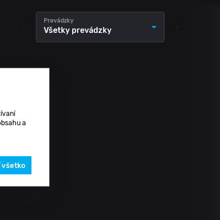
Prevádzky
Všetky prevádzky
ívaní
 obsahu a
ť všetko