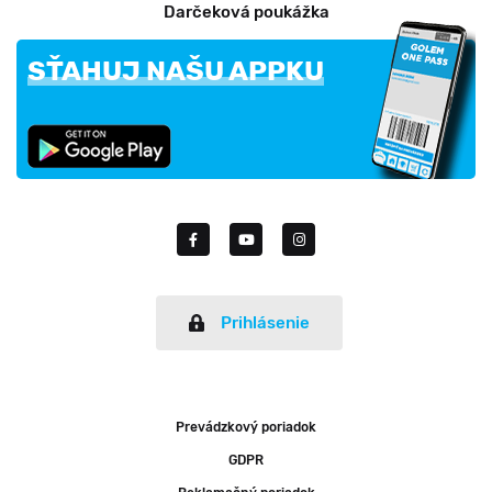
Darčeková poukážka
SŤAHUJ NAŠU APPKU
Prihlásenie
Prevádzkový poriadok
GDPR