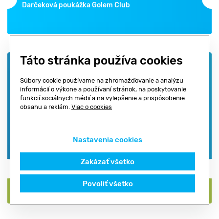
Darčeková poukážka Golem Club
Táto stránka používa cookies
Súbory cookie používame na zhromažďovanie a analýzu
informácií o výkone a používaní stránok, na poskytovanie
funkcií sociálnych médií a na vylepšenie a prispôsobenie
FITNESS CENTRUM TOWER 115 BRATISLAVA
obsahu a reklám.
Viac o cookies
+3 prevádzky
+2 prevádzky
+1 prevádzka
Nastavenia cookies
Zakázať všetko
ISIC / ITIC zľava 10 %
Povoliť všetko