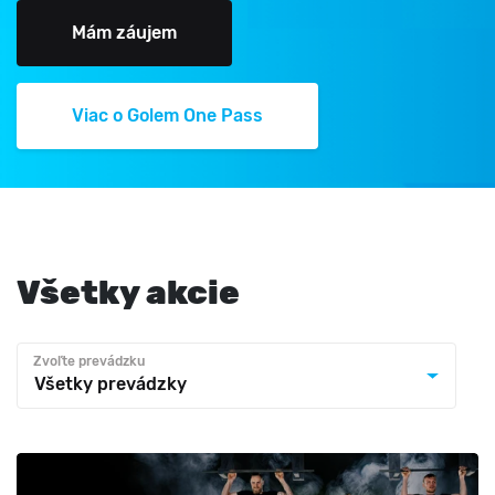
Mám záujem
Viac o Golem One Pass
Všetky akcie
Zvoľte prevádzku
Všetky prevádzky