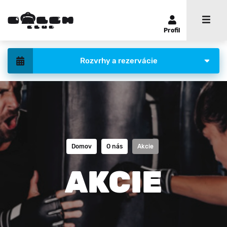
Profil
Rozvrhy a rezervácie
Domov
O nás
Akcie
AKCIE