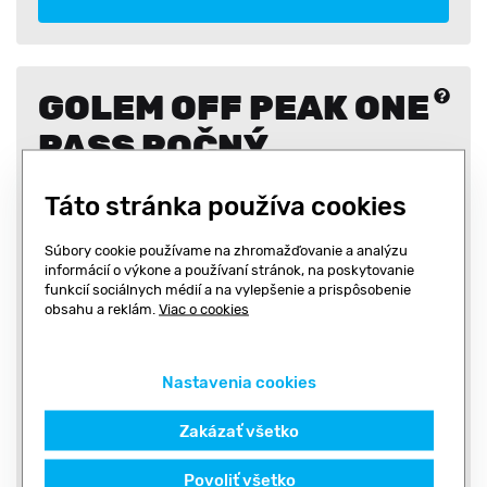
GOLEM OFF PEAK ONE
PASS ROČNÝ
(FITNESS + SKUPINOVÉ CVIČENIA)
Táto stránka používa cookies
Súbory cookie používame na zhromažďovanie a analýzu
informácií o výkone a používaní stránok, na poskytovanie
funkcií sociálnych médií a na vylepšenie a prispôsobenie
Pondelok - Piatok
09:00 - 15:00
obsahu a reklám.
Viac o cookies
Sobota a Nedeľa
08:00 - 22:00
Platnosť
1 rok
Nastavenia cookies
Neobmedzený počet vstupov
Zakázať všetko
Cena pre jednu prevádzku
Povoliť všetko