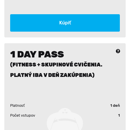
Kúpiť
1 DAY PASS
(FITNESS + SKUPINOVÉ CVIČENIA.
PLATNÝ IBA V DEŇ ZAKÚPENIA)
Platnosť
1 deň
Počet vstupov
1