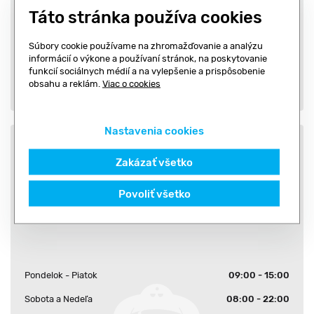
528.00 €
Táto stránka používa cookies
Súbory cookie používame na zhromažďovanie a analýzu
informácií o výkone a používaní stránok, na poskytovanie
funkcií sociálnych médií a na vylepšenie a prispôsobenie
Kúpiť
obsahu a reklám.
Viac o cookies
Nastavenia cookies
GOLEM OFF PEAK ONE
Zakázať všetko
PASS ROČNÝ
Povoliť všetko
(FITNESS + SKUPINOVÉ CVIČENIA)
Pondelok - Piatok
09:00 - 15:00
Sobota a Nedeľa
08:00 - 22:00