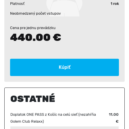
Platnosť
1 rok
Neobmedzený počet vstupov
Cena pre jednu prevádzku
440.00 €
Kúpiť
OSTATNÉ
Doplatok ONE PASS z Košíc na celú sieť (nezahŕňa
11.00
Golem Club Relaxx)
€