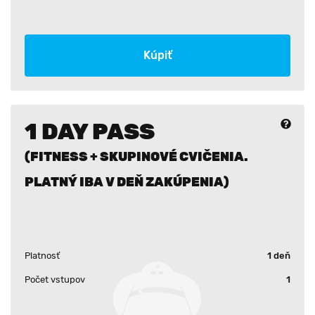
Kúpiť
1 DAY PASS
(FITNESS + SKUPINOVÉ CVIČENIA.
PLATNÝ IBA V DEŇ ZAKÚPENIA)
Platnosť
1 deň
Počet vstupov
1