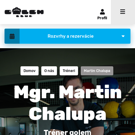
Profil
Rozvrhy a rezervácie
Domov
O nás
Tréneri
Martin Chalupa
Mgr. Martin
Chalupa
Tréner golem