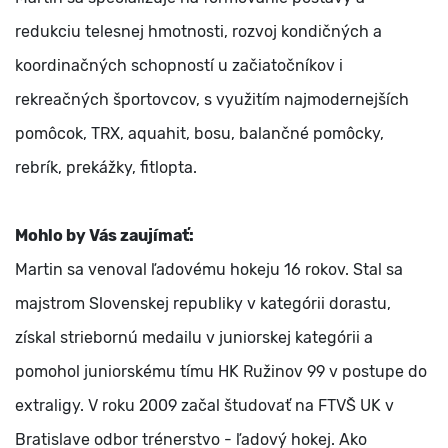
redukciu telesnej hmotnosti, rozvoj kondičných a
koordinačných schopností u začiatočníkov i
rekreačných športovcov, s využitím najmodernejších
pomôcok, TRX, aquahit, bosu, balančné pomôcky,
rebrík, prekážky, fitlopta.
Mohlo by Vás zaujímať:
Martin sa venoval ľadovému hokeju 16 rokov. Stal sa
majstrom Slovenskej republiky v kategórii dorastu,
získal striebornú medailu v juniorskej kategórii a
pomohol juniorskému tímu HK Ružinov 99 v postupe do
extraligy. V roku 2009 začal študovať na FTVŠ UK v
Bratislave odbor trénerstvo - ľadový hokej. Ako