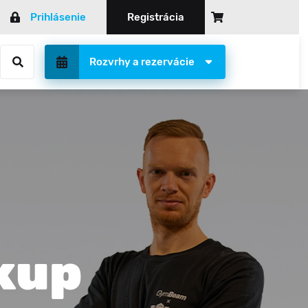
Prihlásenie
Registrácia
Rozvrhy a rezervácie
Všeobecné obchodné podmienky
BOX
General Terms and Conditions
Cvičenie so seniormi
RUM TOWER 115 BRATISLAVA
Ochrana osobných údajov
BodyArt
Cookies
Kondičný Box
CENTRUM ŽILINA AUPARK
Marketing
Kondičný Tréning
CENTRUM KOŠICE AUPARK
Darčeková poukážka
Ladies Workout
CENTRUM MARTIN TULIP
ng
Muay Thai
skup
T®
Zobraz všetky
 MESIACOV
A
ka Golem Club
0 %
ASE S OC CENTRAL
 Golem Club Žilina
ing