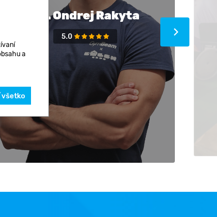
Bc. Ondrej Rakyta
5.0
ívaní
 obsahu a
ť všetko