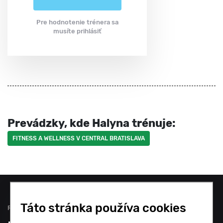
Pre hodnotenie trénera sa
musíte prihlásiť
Prevádzky, kde Halyna trénuje:
FITNESS A WELLNESS V CENTRAL BRATISLAVA
Táto stránka používa cookies
Rozvrhy a rezervácie