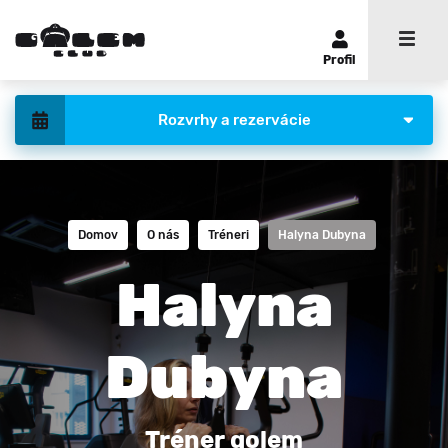
Profil
Rozvrhy a rezervácie
Domov
O nás
Tréneri
Halyna Dubyna
Halyna
Dubyna
Tréner golem