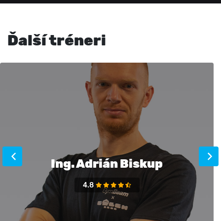
Ďalší tréneri
Ing. Adrián Biskup
4.8