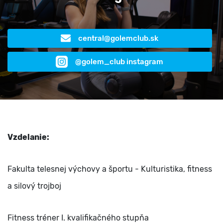
central@golemclub.sk
@golem_club instagram
Vzdelanie:
Fakulta telesnej výchovy a športu - Kulturistika, fitness
a silový trojboj
Fitness tréner I. kvalifikačného stupňa