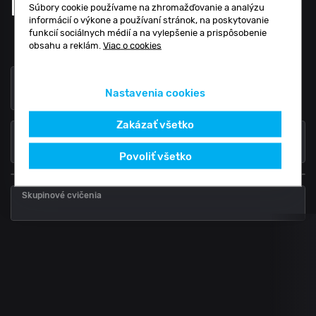
Halyna Dubyna
,
Súbory cookie používame na zhromažďovanie a analýzu
informácií o výkone a používaní stránok, na poskytovanie
Všetky cvičenia
funkcií sociálnych médií a na vylepšenie a prispôsobenie
obsahu a reklám.
Viac o cookies
Deň
Týždeň
Nastavenia cookies
Zakázať všetko
Týždeň
Povoliť všetko
Skupinové cvičenia