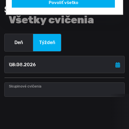
Povoliť všetko
Samuel Danko
,
Všetky cvičenia
Deň
Týždeň
Týždeň
Skupinové cvičenia