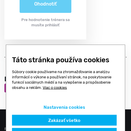
Ohodnotiť
Pre hodnotenie trénera sa
musíte prihlásiť
Táto stránka používa cookies
Súbory cookie používame na zhromažďovanie a analýzu
informácií o výkone a používaní stránok, na poskytovanie
Prevádzky, kde Samuel trénuje:
funkcií sociálnych médií a na vylepšenie a prispôsobenie
obsahu a reklám.
Viac o cookies
FITNESS CENTRUM KOŠICE AUPARK
Nastavenia cookies
Zakázať všetko
Rozvrhy a rezervácie