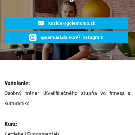
kosice@golemclub.sk
@samuel.danko97 instagram
Vzdelanie:
Osobný tréner I.Kvalifikačného stupňa vo fitness a
kulturistike
Kurz:
Kettlebell Fundamentals