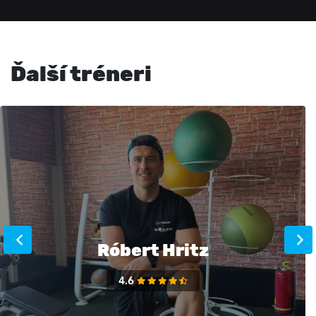
Ďalší tréneri
Róbert Hritz
4.6