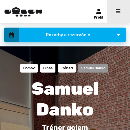
Profil
Rozvrhy a rezervácie
Domov
O nás
Tréneri
Samuel Danko
Samuel
Danko
Tréner golem