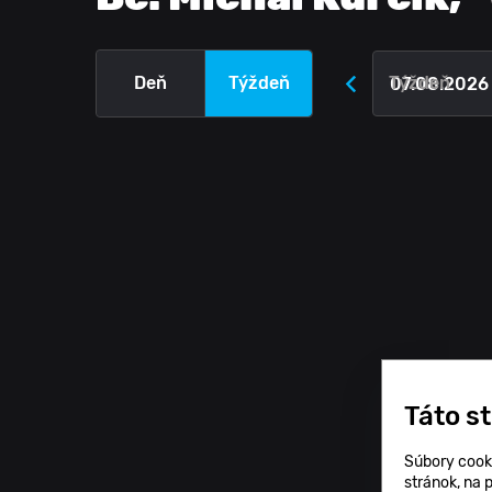
Deň
Týždeň
Týždeň
Táto s
Súbory cook
stránok, na 