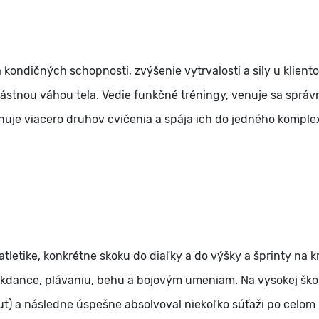
 kondičných schopnosti, zvýšenie vytrvalosti a sily u klient
vlástnou váhou tela. Vedie funkčné tréningy, venuje sa sprá
uje viacero druhov cvičenia a spája ich do jedného komple
atletike, konkrétne skoku do diaľky a do výšky a šprinty na k
eakdance, plávaniu, behu a bojovým umeniam. Na vysokej ško
out) a následne úspešne absolvoval niekoľko súťaži po celom