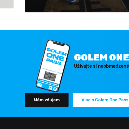
GOLEM ONE
Užívajte si neobmedzené
Mám záujem
Viac o Golem One Pass