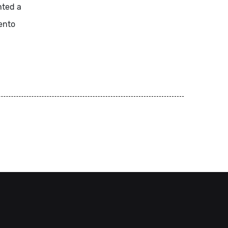
hted a
tento