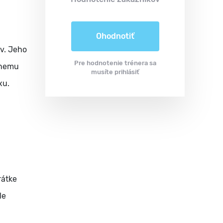
Ohodnotiť
ov. Jeho
Pre hodnotenie trénera sa
vnemu
musíte prihlásiť
xu.
rátke
le