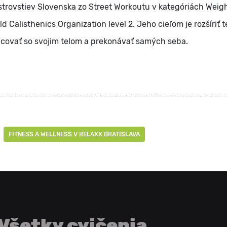
jstrovstiev Slovenska zo Street Workoutu v kategóriách Weig
d Calisthenics Organization level 2. Jeho cieľom je rozšíriť 
acovať so svojim telom a prekonávať samých seba.
FITNESS A WELLNESS V RELAXX BRATISLAVA
Všetky cvičenia