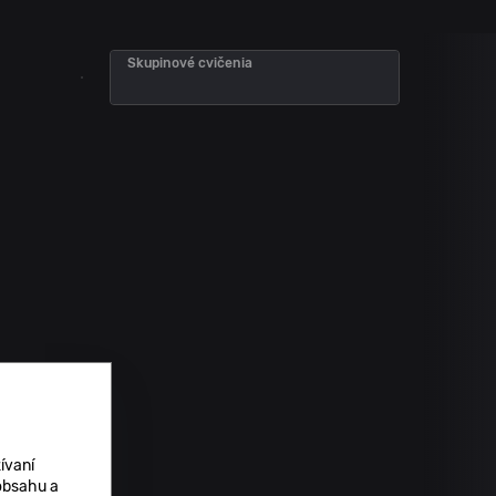
Skupinové cvičenia
ívaní
 obsahu a