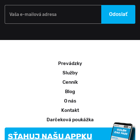
Odoslať
Vaša e-mailová adresa
Prevádzky
Služby
Cenník
Blog
O nás
Kontakt
Darčeková poukážka
SŤAHUJ NAŠU APPKU