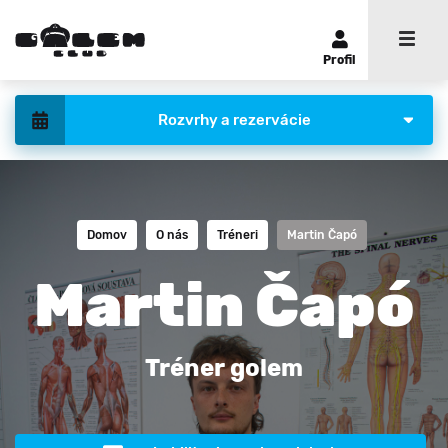
Profil
Rozvrhy a rezervácie
Domov
O nás
Tréneri
Martin Čapó
Martin Čapó
Tréner golem