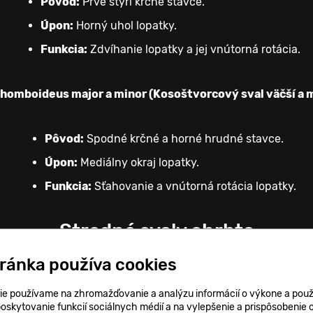
Pôvod:
Prvé štyri krčné stavce.
Úpon:
Horný uhol lopatky.
Funkcia:
Zdvíhanie lopatky a jej vnútorná rotácia.
homboideus major a minor (Kosoštvorcový sval väčší a 
Pôvod:
Spodné krčné a horné hrudné stavce.
Úpon:
Mediálny okraj lopatky.
Funkcia:
Sťahovanie a vnútorná rotácia lopatky.
Stredné svaly chrbta
tránka používa cookies
chádzajú
pod povrchovými svalmi
a sú viac zapojené do
st
ie používame na zhromažďovanie a analýzu informácií o výkone a použ
poskytovanie funkcií sociálnych médií a na vylepšenie a prispôsobenie