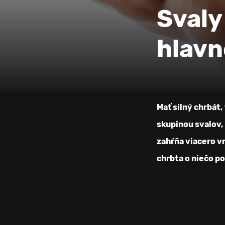
Svaly
hlavn
Mať silný chrbát
skupinou svalov, 
zahŕňa viacero vr
chrbta o niečo p