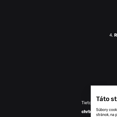
R
Táto s
Tieto svaly sa na
Súbory cook
chrbtice
.
stránok, na 