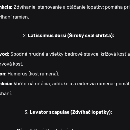
nkcia:
Zdvíhanie, stahovanie a otáčanie lopatky; pomáha pri
íhaní ramien.
Latissimus dorsi (Široký sval chrbta):
vod:
Spodné hrudné a všetky bedrové stavce, krížová kosť a
vová kosť.
on
: Humerus (kost ramena).
nkcia:
Vnútorná rotácia, addukcia a extenzia ramena; pomáh
chaní.
Levator scapulae (Zdvíhač lopatky):