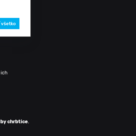
pílovitý
ť všetko
 ich
yby chrbtice
.