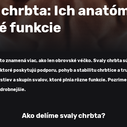
Kariéra
AQUA Aerobic
Core&ABS
 chrbta: Ich anatóm
é funkcie
, to znamená viac, ako len obrovské véčko. Svaly chrbta 
ktoré poskytujú podporu, pohyb a stabilitu chrbtice a tr
stiev a skupín svalov, ktoré plnia rôzne funkcie. Pozrime
odrobnejšie.
Ako delíme svaly chrbta?