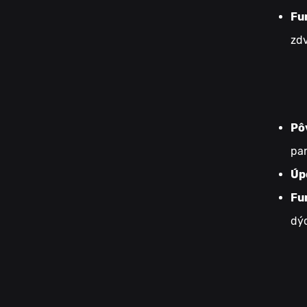
Fu
zdv
Pô
pan
Úp
Fu
dý