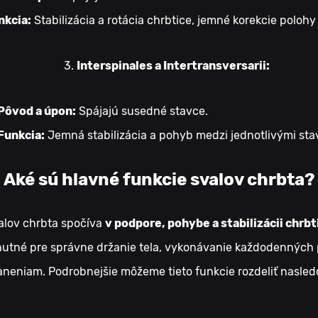
nkcia:
Stabilizácia a rotácia chrbtice, jemné korekcie polohy
Interspinales a Intertransversarii:
Pôvod a úpon:
Spájajú susedné stavce.
Funkcia:
Jemná stabilizácia a pohyb medzi jednotlivými sta
Aké sú hlavné funkcie svalov chrbta?
alov chrbta spočíva
v podpore, pohybe a stabilizácii chrbt
nutné pre správne držanie tela, vykonávanie každodenných
neniam. Podrobnejšie môžeme tieto funkcie rozdeliť nasled