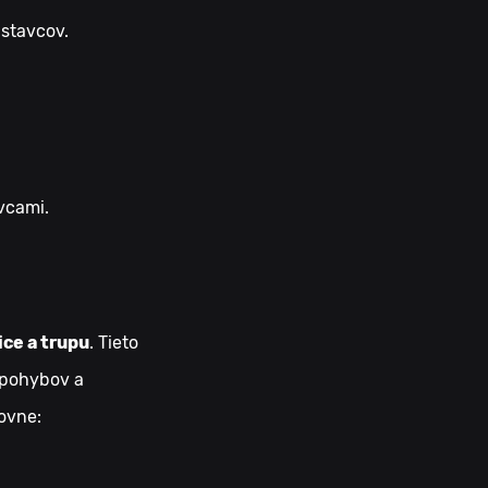
 stavcov.
vcami.
ice a trupu
. Tieto
 pohybov a
ovne: