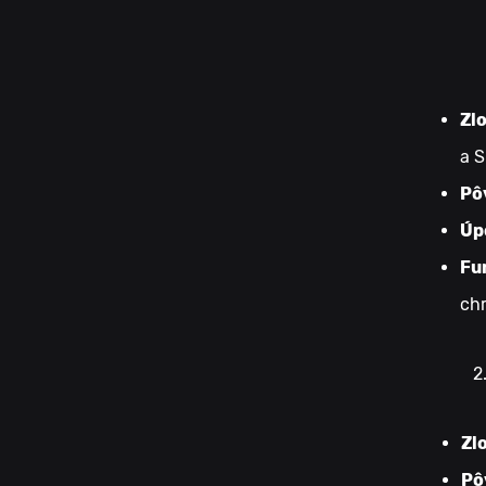
Zl
a S
Pô
Úp
Fu
chr
Zl
Pô