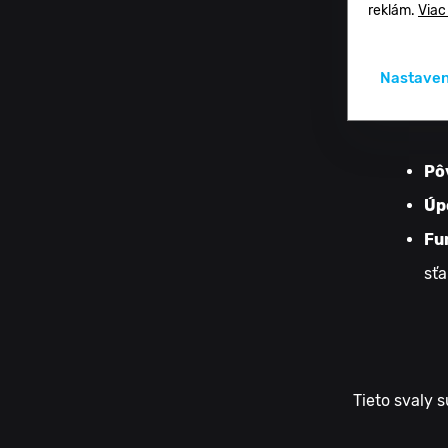
reklám.
Viac
Ser
Nastaven
sva
Pô
Úp
Fu
sťa
Tieto svaly