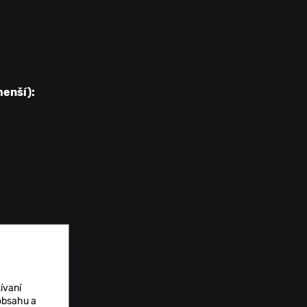
menší):
abilizácie
ívaní
 obsahu a