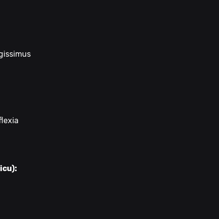
ngissimus
flexia
icu):