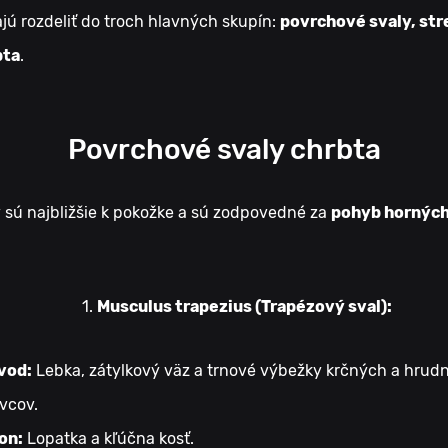
ajú rozdeliť do troch hlavných skupín:
povrchové svaly, str
bta
.
Povrchové svaly chrbta
y sú najbližšie k pokožke a sú zodpovedné za
pohyb horných
Musculus trapezius (Trapézový sval):
vod:
Lebka, zátylkový väz a trnové výbežky krčných a hrud
vcov.
on:
Lopatka a kľúčna kosť.