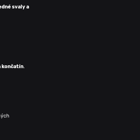
edné svaly a
 končatín
.
ných