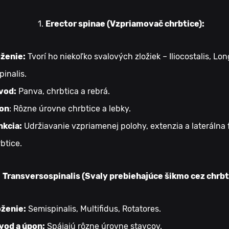
Erector spinae (Vzpriamovač chrbtice):
oženie:
Tvorí ho niekoľko svalových zložiek – Iliocostalis, Lo
pinalis.
vod:
Panva, chrbtica a rebrá.
on
: Rôzne úrovne chrbtice a lebky.
nkcia:
Udržiavanie vzpriamenej polohy, extenzia a laterálna 
btice.
Transversospinalis (Svaly prebiehajúce šikmo cez chrbt
oženie:
Semispinalis, Multifidus, Rotatores.
vod a úpon:
Spájajú rôzne úrovne stavcov.