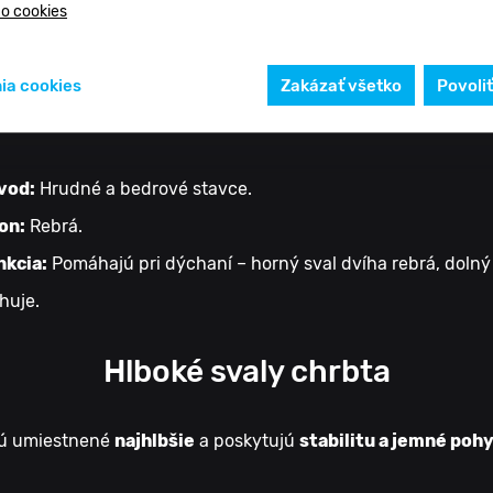
 o cookies
ratus posterior superior a inferior (Horný a dolný zadný 
ia cookies
Zakázať všetko
Povoli
l):
vod:
Hrudné a bedrové stavce.
on:
Rebrá.
nkcia:
Pomáhajú pri dýchaní – horný sval dvíha rebrá, dolný
huje.
Hlboké svaly chrbta
 sú umiestnené
najhlbšie
a poskytujú
stabilitu a jemné poh