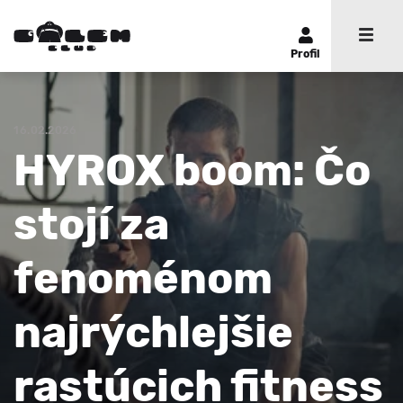
Profil
16.02.2026
HYROX boom: Čo
stojí za
fenoménom
najrýchlejšie
rastúcich fitness