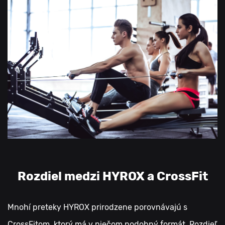
Rozdiel medzi HYROX a CrossFit
Mnohí preteky HYROX prirodzene porovnávajú s
CrossFitom, ktorý má v niečom podobný formát. Rozdieľ