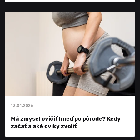
13.04.2026
Má zmysel cvičiť hneď po pôrode? Kedy
začať a aké cviky zvoliť