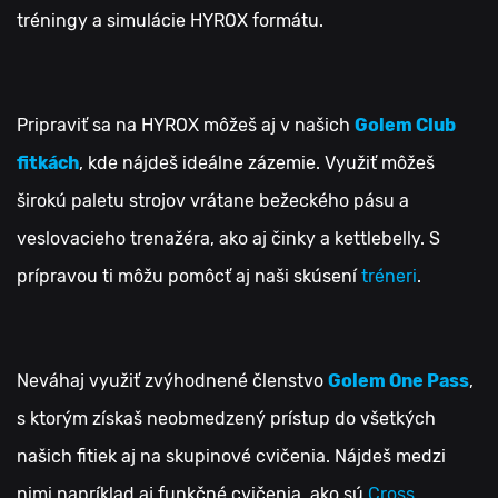
tréningy a simulácie HYROX formátu.
Pripraviť sa na HYROX môžeš aj v našich
Golem Club
fitkách
, kde nájdeš ideálne zázemie. Využiť môžeš
širokú paletu strojov vrátane bežeckého pásu a
veslovacieho trenažéra, ako aj činky a kettlebelly. S
prípravou ti môžu pomôcť aj naši skúsení
tréneri
.
Neváhaj využiť zvýhodnené členstvo
Golem One Pass
,
s ktorým získaš neobmedzený prístup do všetkých
našich fitiek aj na skupinové cvičenia. Nájdeš medzi
nimi napríklad aj funkčné cvičenia, ako sú
Cross