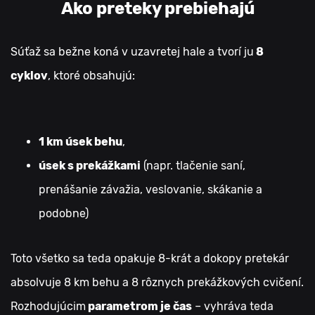
Ako preteky prebiehajú
Súťaž sa bežne koná v uzavretej hale a tvorí ju
8
cyklov
, ktoré obsahujú:
1 km úsek behu
,
úsek s prekážkami
(napr. tlačenie saní,
prenášanie závažia, veslovanie, skákanie a
podobne)
Toto všetko sa teda opakuje 8-krát a dokopy pretekár
absolvuje 8 km behu a 8 rôznych prekážkových cvičení.
Rozhodujúcim
parametrom je čas
– vyhráva teda