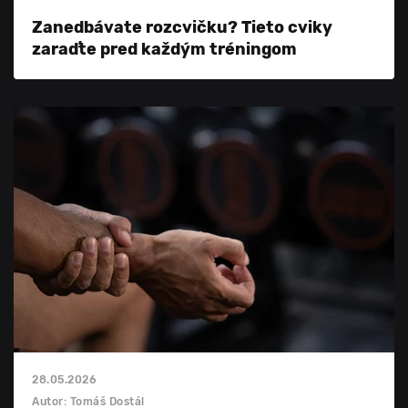
Zanedbávate rozcvičku? Tieto cviky
zaraďte pred každým tréningom
28.05.2026
Autor: Tomáš Dostál