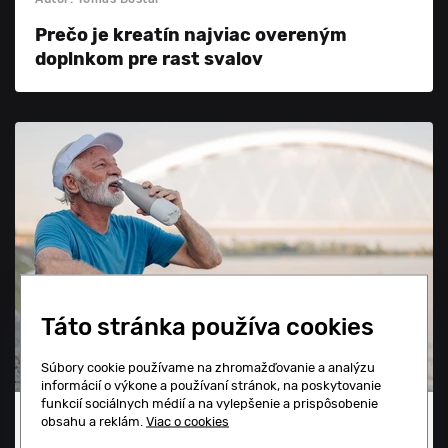
Prečo je kreatín najviac overeným
doplnkom pre rast svalov
Táto stránka používa cookies
Súbory cookie používame na zhromažďovanie a analýzu
informácií o výkone a používaní stránok, na poskytovanie
funkcií sociálnych médií a na vylepšenie a prispôsobenie
obsahu a reklám.
Viac o cookies
08.07.2026
Autor: Michaela Beladičová