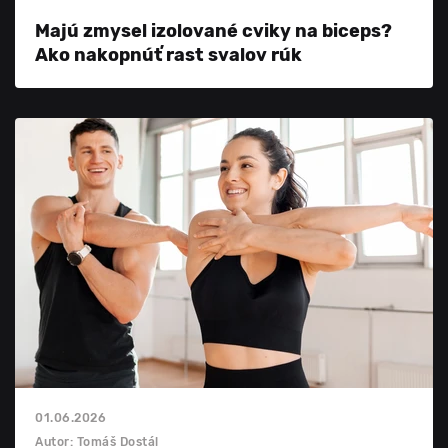
Majú zmysel izolované cviky na biceps?
Ako nakopnúť rast svalov rúk
01.06.2026
Autor: Tomáš Dostál