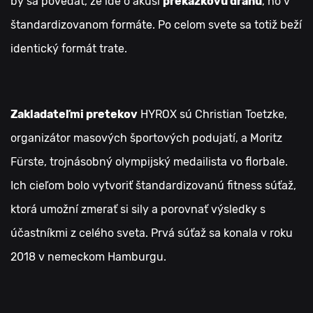
by sa povedať, že ide o akúsi
prekážkovú dráhu
, no v
štandardizovanom formáte. Po celom svete sa totiž beží
identický formát trate.
Zakladateľmi pretekov
HYROX sú Christian Toetzke,
organizátor masových športových podujatí, a Moritz
Fürste, trojnásobný olympijský medailista vo florbale.
Ich cieľom bolo vytvoriť štandardizovanú fitness súťaž,
ktorá umožní zmerať si sily a porovnať výsledky s
účastníkmi z celého sveta. Prvá súťaž sa konala v roku
2018 v nemeckom Hamburgu.