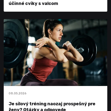
účinné cviky s valcom
08.05.2026
Je silový tréning naozaj prospešný pre
ženy? Otázky a odpovede