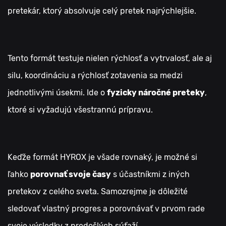
pretekár, ktorý absolvuje celý pretek najrýchlejšie.
Tento formát testuje nielen rýchlosť a vytrvalosť, ale aj
silu, koordináciu a rýchlosť zotavenia sa medzi
jednotlivými úsekmi. Ide o
fyzicky náročné preteky
,
ktoré si vyžadujú všestrannú prípravu.
Keďže formát HYROX je všade rovnaký, je možné si
ľahko
porovnať svoje časy
s účastníkmi z iných
pretekov z celého sveta. Samozrejme je dôležité
sledovať vlastný progres a porovnávať v prvom rade
svoje výsledky z predošlých súťaží.