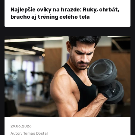
Najlepšie cviky na hrazde: Ruky, chrbát,
brucho aj tréning celého tela
29.06.2026
Autor: Tomáš Dostál