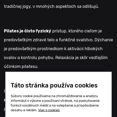
tradičnej jogy, v mnohých aspektoch sa odlišujú.
Pilates je čisto fyzický
prístup, ktorého cieľom je
predovšetkým zdravé telo a funkčné svalstvo. Dýchanie
je predovšetkým prostriedkom k aktivácii hlbokých
svalov a kontrolu pohybu. Relaxácia je skôr vedľajším
účinkom pilatesu.
Táto stránka používa cookies
Oproti tomu
joga
okrem fyzického cvičenia zahŕňa aj
Súbory cookie používame na zhromažďovanie a analýzu
meditáciu, filozofiu a duchovný aspekt
. Nie je len
informácií o výkone a používaní stránok, na poskytovanie
funkcií sociálnych médií a na vylepšenie a prispôsobenie
prostriedkom k dosiahnutiu zdravého tela, ale aj k
obsahu a reklám.
Viac o cookies