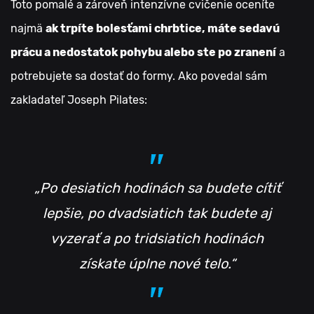
Toto pomalé a zároveň intenzívne cvičenie oceníte
najmä
ak trpíte bolesťami chrbtice, máte sedavú
prácu a nedostatok pohybu alebo ste po zranení
a
potrebujete sa dostať do formy. Ako povedal sám
zakladateľ Joseph Pilates:
„Po desiatich hodinách sa budete cítiť
lepšie, po dvadsiatich tak budete aj
vyzerať a po tridsiatich hodinách
získate úplne nové telo.“