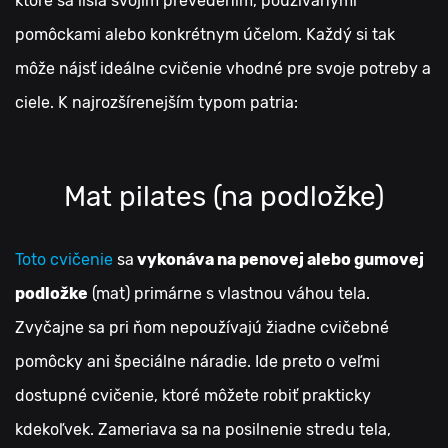
ktoré sa líšia svojim prevedením, používanými
pomôckami alebo konkrétnym účelom. Každý si tak
môže nájsť ideálne cvičenie vhodné pre svoje potreby a
ciele. K najrozšírenejším typom patria:
Mat pilates (na podložke)
Toto cvičenie
sa
vykonáva na penovej alebo gumovej
podložke
(mat) primárne s vlastnou váhou tela.
Zvyčajne sa pri ňom nepoužívajú žiadne cvičebné
pomôcky ani špeciálne náradie. Ide preto o veľmi
dostupné cvičenie, ktoré môžete robiť prakticky
kdekoľvek. Zameriava sa na posilnenie stredu tela,