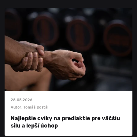
28.05.2026
Autor: Tomáš Dostál
Najlepšie cviky na predlaktie pre väčšiu
silu a lepší úchop