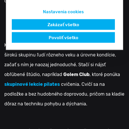
dosiahnutiu duševnej rovnováhy a duchovného rastu.
Nastavenia cookies
Zakázať všetko
Ako začať s pilates cvičením
Povoliť všetko
Keďže je dnes pilates taký rozšírený a je vhodný pre
širokú skupinu ľudí rôzneho veku a úrovne kondície,
začať s ním je naozaj jednoduché. Stačí si nájsť
obľúbené štúdio, napríklad
Golem Club
, ktoré ponúka
skupinové lekcie pilates
cvičenia. Cvičí sa na
podložke a bez hudobného doprovodu, pričom sa kladie
dôraz na techniku pohybu a dýchania.