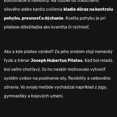
koordinácie a flexibility. Na rozdiel od tradičného
silového alebo kardio cvičenia
kladie dôraz na kontrolu
pohybu, presnosť a dýchanie
. Kvalita pohybu je pri
pilatese dôležitejšia ako kvantita či rýchlosť.
Ako a kde pilates vznikol? Za jeho zrodom stojí nemecký
fyzik a tréner
Joseph Hubertus Pilates
. Keď bol mladý,
bol veľmi chorľavý, čo ho neskôr motivovalo vytvoriť
systém cvikov na posilnenie sily, flexibility a celkového
zdravia. Vo svojej metóde vychádzal napríklad z jogy,
gymnastiky a bojových umení.