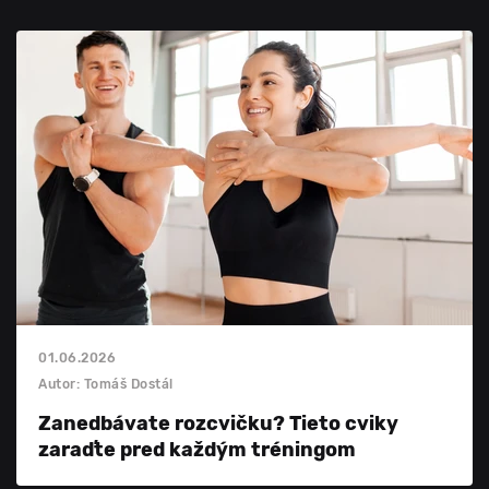
01.06.2026
Autor: Tomáš Dostál
Zanedbávate rozcvičku? Tieto cviky
zaraďte pred každým tréningom